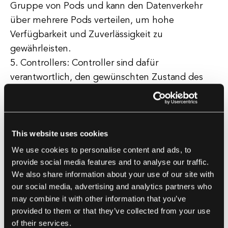
Gruppe von Pods und kann den Datenverkehr
über mehrere Pods verteilen, um hohe
Verfügbarkeit und Zuverlässigkeit zu
gewährleisten.
5. Controllers: Controller sind dafür
verantwortlich, den gewünschten Zustand des
Clusters aufrechtzuerhalten, indem sie
Ressourcen nach Bedarf erstellen, aktualisieren
und löschen. Es gibt mehrere Arten von
This website uses cookies
Controllern in Kubernetes, einschließlich
ReplicaSet, Deployment, StatefulSet und
We use cookies to personalise content and ads, to
provide social media features and to analyse our traffic.
DaemonSet, die jeweils für einen bestimmten
We also share information about your use of our site with
Anwendungsfall entwickelt wurden.
our social media, advertising and analytics partners who
may combine it with other information that you’ve
provided to them or that they’ve collected from your use
Vorteile der Kubernetes-Architektur
of their services.