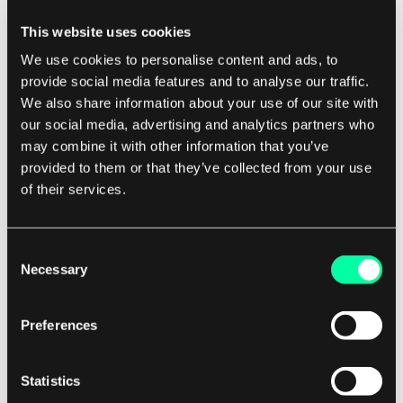
und Nutzungsbedingungen.
This website uses cookies
We use cookies to personalise content and ads, to
Indem Organisationen proaktiv Bedenken und
provide social media features and to analyse our traffic.
Probleme im Zusammenhang mit Datenschutz
We also share information about your use of our site with
und Sicherheit ansprechen, können sie Vertrauen
our social media, advertising and analytics partners who
may combine it with other information that you’ve
bei ihren Benutzern aufbauen und ihr
provided to them or that they’ve collected from your use
Engagement für den Schutz ihrer Informationen
of their services.
demonstrieren. Letztendlich ist digitales
Vertrauen entscheidend für die Förderung einer
positiven und sicheren Online-Erfahrung für
Consent
Necessary
Selection
Benutzer.
Preferences
Wenn Einzelpersonen das Gefühl haben, dass
ihre Daten verantwortungsvoll und ethisch
behandelt werden, sind sie eher bereit, mit
Statistics
digitalen Plattformen und Dienstleistungen zu