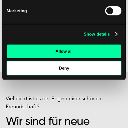
interagieren, was zu erhöhter Kundenloyalität
Marketing
und Zufriedenheit führt.
Durch die Priorisierung von digitalem Vertrauen
Show details
können Organisationen starke Beziehungen zu
ihren Benutzern aufbauen, ihren Ruf stärken und
Allow all
sich in einem wettbewerbsintensiven Markt
differenzieren.
Deny
Vielleicht ist es der Beginn einer schönen
Freundschaft?
Wir sind für neue