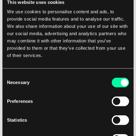
This website uses cookies
erfordern, müssen die Entwickler einen Weg
We use cookies to personalise content and ads, to
finden, diesen Konflikt zu lösen und
provide social media features and to analyse our traffic.
sicherzustellen, dass das Projekt weiterhin
We also share information about your use of our site with
erfolgreich erstellt werden kann. Werkzeuge wie
our social media, advertising and analytics partners who
may combine it with other information that you’ve
Paketmanager werden häufig verwendet, um den
provided to them or that they’ve collected from your use
Prozess der Auflösung von Abhängigkeiten zu
of their services.
automatisieren.
Diese Werkzeuge helfen Entwicklern,
Consent
Necessary
Selection
Abhängigkeiten zu verwalten, Versionen zu
verfolgen und sicherzustellen, dass die richtigen
Preferences
Abhängigkeiten für ein Projekt installiert sind.
Insgesamt ist die Auflösung von Abhängigkeiten
ein kritischer Aspekt der Softwareentwicklung,
Statistics
der sicherstellt, dass Projekte korrekt erstellt
werden und wie beabsichtigt funktionieren.