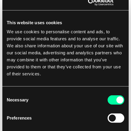
Fairness und Transparenz von KI-Systemen.
Durch das Verständnis der Vorurteile und
This website uses cookies
Einschränkungen dieser Algorithmen können
We use cookies to personalise content and ads, to
Softwareentwickler Maßnahmen ergreifen, um
provide social media features and to analyse our traffic.
potenzielle Risiken zu mindern und
We also share information about your use of our site with
sicherzustellen, dass ihre Modelle ethische und
our social media, advertising and analytics partners who
unvoreingenommene Entscheidungen treffen.
may combine it with other information that you’ve
provided to them or that they’ve collected from your use
Letztlich ist die rechnergestützte Lernteorie ein
of their services.
mächtiges Werkzeug, das Unternehmen helfen
kann, das volle Potenzial der künstlichen
Consent
Intelligenz auszuschöpfen. Durch das Verständnis
Necessary
Selection
der mathematischen Prinzipien hinter
Algorithmen des maschinellen Lernens können
Preferences
Softwareentwickler effektivere und zuverlässigere
KI-Systeme aufbauen, die Innovation und