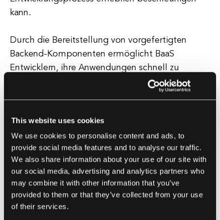
kann.
Durch die Bereitstellung von vorgefertigten
Backend-Komponenten ermöglicht BaaS
Entwicklern, ihre Anwendungen schnell zu
prototypisieren und zu starten, ohne Zeit mit der
Einrichtung und Verwaltung von Infrastruktur zu
verbringen. Ein weiterer Vorteil von BaaS ist, dass
This website uses cookies
es die Entwicklungskosten senken kann.
We use cookies to personalise content and ads, to
provide social media features and to analyse our traffic.
Durch das Outsourcing der Backend-Infrastruktur
We also share information about your use of our site with
an einen BaaS-Anbieter können Entwickler Kosten
our social media, advertising and analytics partners who
für Server, Datenbanken und andere
may combine it with other information that you’ve
Infrastrukturkomponenten sparen. Insgesamt ist
provided to them or that they’ve collected from your use
BaaS ein wertvolles Werkzeug für Entwickler, die
of their services.
den Entwicklungsprozess optimieren und Kosten