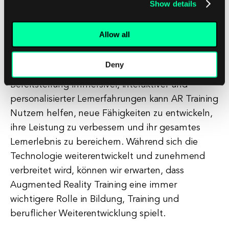
Show details
Zusammenfassend lässt sich sagen, dass
Augmented Reality Training eine leistungsstarke
Allow all
und innovative Technologie ist, die das Potenzial
hat, die Art und Weise, wie wir lernen und
Deny
trainieren, zu transformieren. Durch die
Bereitstellung immersiver, interaktiver und
personalisierter Lernerfahrungen kann AR Training
Nutzern helfen, neue Fähigkeiten zu entwickeln,
ihre Leistung zu verbessern und ihr gesamtes
Lernerlebnis zu bereichern. Während sich die
Technologie weiterentwickelt und zunehmend
verbreitet wird, können wir erwarten, dass
Augmented Reality Training eine immer
wichtigere Rolle in Bildung, Training und
beruflicher Weiterentwicklung spielt.