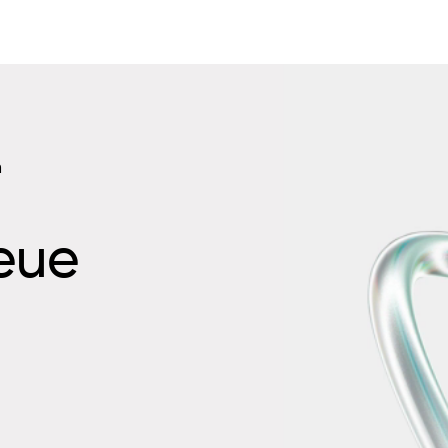
n
neue