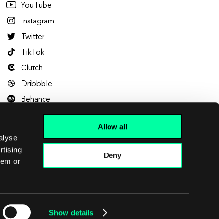
YouTube
Instagram
Twitter
TikTok
Clutch
Dribbble
Behance
Allow all
alyse
rtising
Deny
hem or
Let's talk
Show details