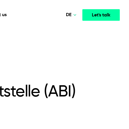
DE
 us
Let's talk
Polski
Norsk
Media & Entertainment
INTELLIGENCE
COOPERATION MODELS
English
mployee
High-performance streaming and media platforms
opment
Agile Project Management
that drive engagement.
Deutsch
telle (ABI)