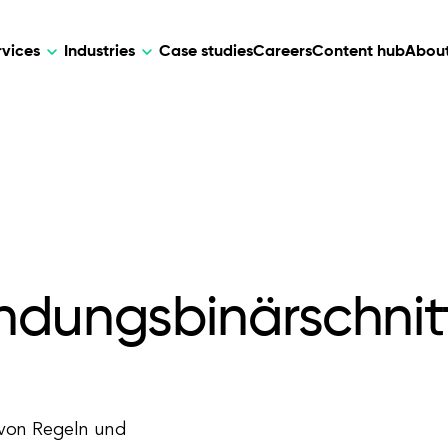
rvices
Industries
Case studies
Careers
Content hub
About
HR Tech
DEVELOPMENT
ARTIFICIAL 
lutions for patient care, data
AI-driven HR tech for automation, e
Web Development
AI Devel
elehealth.
experience, and business growth.
Mobile Development
Webflow Development
dungsbinärschnitts
e von Regeln und