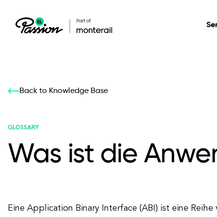
Se
Healthcare
Our services: build,
Our services: build,
DESIGN
Back to Knowledge Base
Secure, scalable so
transform, innovate
transform, innovate
Product Design
management, and t
your digital product
your digital product
GLOSSARY
Was ist die Anwen
All services
Eine Application Binary Interface (ABI) ist eine Reih