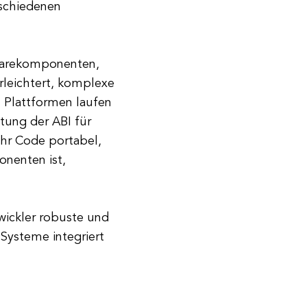
rschiedenen
ftwarekomponenten,
rleichtert, komplexe
n Plattformen laufen
ltung der ABI für
ihr Code portabel,
nenten ist,
wickler robuste und
 Systeme integriert