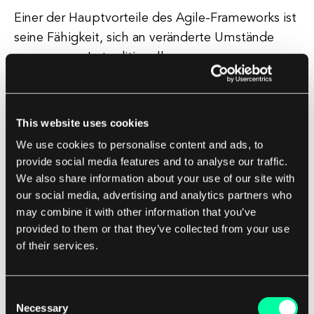
Einer der Hauptvorteile des Agile-Frameworks ist
seine Fähigkeit, sich an veränderte Umstände
anzupassen. In traditionellen
Projektmanagementmethoden können
Änderungen der Anforderungen oder Prioritäten
erhebliche Verzögerungen und Störungen
This website uses cookies
verursachen. Agile-Frameworks sind jedoch
We use cookies to personalise content and ads, to
darauf ausgelegt, flexibel und reaktionsschnell
provide social media features and to analyse our traffic.
zu sein, was es den Teams ermöglicht, ihre Pläne
We also share information about your use of our site with
und Prioritäten schnell anzupassen, wenn dies
our social media, advertising and analytics partners who
may combine it with other information that you’ve
erforderlich ist. Dies erleichtert es, neue
provided to them or that they’ve collected from your use
Informationen, Rückmeldungen oder
of their services.
unerwartete Herausforderungen zu
berücksichtigen, wodurch sichergestellt wird,
dass Projekte auf Kurs bleiben und die
Consent
Necessary
Selection
gewünschten Ergebnisse liefern.