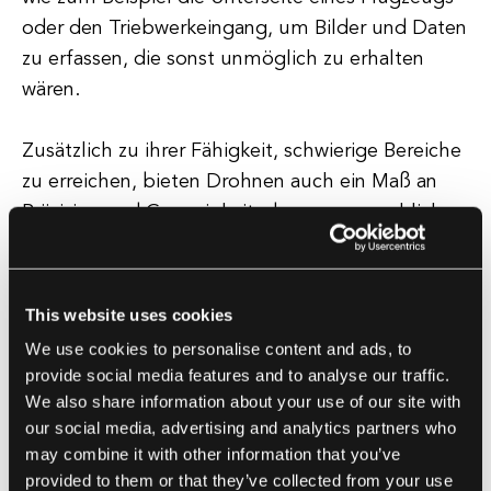
oder den Triebwerkeingang, um Bilder und Daten
zu erfassen, die sonst unmöglich zu erhalten
wären.
Zusätzlich zu ihrer Fähigkeit, schwierige Bereiche
zu erreichen, bieten Drohnen auch ein Maß an
Präzision und Genauigkeit, das von menschlichen
Inspektoren unerreicht ist. Drohnen können
hochauflösende Bilder und Daten erfassen, die
analysiert werden können, um selbst die kleinsten
This website uses cookies
Anzeichen von Schäden oder Abnutzung an
We use cookies to personalise content and ads, to
einem Flugzeug zu erkennen. Dadurch können
provide social media features and to analyse our traffic.
potenzielle Probleme identifiziert und adressiert
We also share information about your use of our site with
werden, bevor sie zu ernsthaften Problemen
our social media, advertising and analytics partners who
may combine it with other information that you’ve
werden, die die Sicherheit des Flugzeugs
provided to them or that they’ve collected from your use
gefährden könnten.