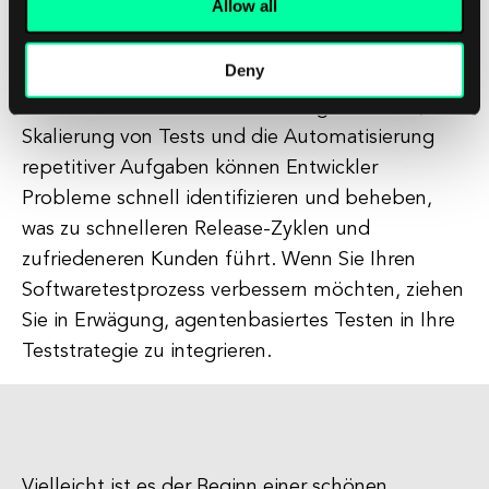
Allow all
Softwareentwicklungsunternehmen dabei helfen
kann, die Qualität, Leistung und Effizienz ihrer
Deny
Anwendungen zu verbessern. Durch die
Simulation realitätsnaher Nutzungsszenarien, die
Skalierung von Tests und die Automatisierung
repetitiver Aufgaben können Entwickler
Probleme schnell identifizieren und beheben,
was zu schnelleren Release-Zyklen und
zufriedeneren Kunden führt. Wenn Sie Ihren
Softwaretestprozess verbessern möchten, ziehen
Sie in Erwägung, agentenbasiertes Testen in Ihre
Teststrategie zu integrieren.
Vielleicht ist es der Beginn einer schönen