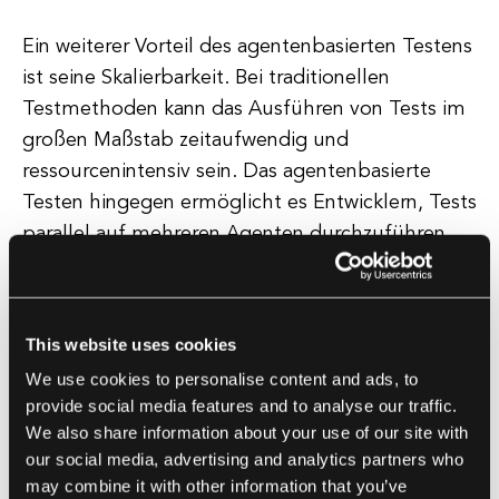
Ein weiterer Vorteil des agentenbasierten Testens
ist seine Skalierbarkeit. Bei traditionellen
Testmethoden kann das Ausführen von Tests im
großen Maßstab zeitaufwendig und
ressourcenintensiv sein. Das agentenbasierte
Testen hingegen ermöglicht es Entwicklern, Tests
parallel auf mehreren Agenten durchzuführen,
was es einfacher macht, die Anwendung unter
Bedingungen mit hoher Belastung zu testen.
Dies kann helfen, Engpässe und
This website uses cookies
Leistungsprobleme zu identifizieren, die sich
We use cookies to personalise content and ads, to
möglicherweise nur unter hohen
provide social media features and to analyse our traffic.
Nutzungsebenen manifestieren.
We also share information about your use of our site with
our social media, advertising and analytics partners who
Zusätzlich kann agentenbasiertes Testen dazu
may combine it with other information that you’ve