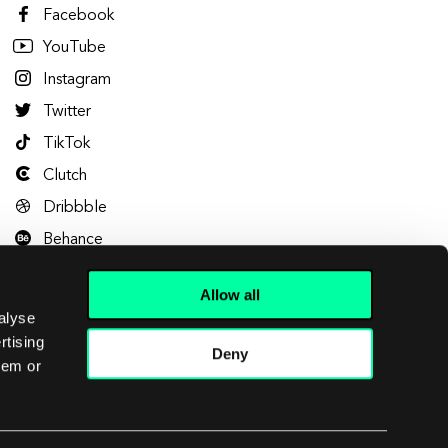
Facebook
YouTube
Instagram
Twitter
TikTok
Clutch
Dribbble
Behance
Allow all
alyse
rtising
Deny
hem or