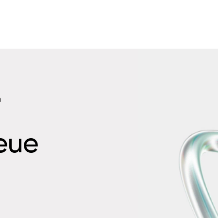
n
neue