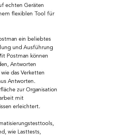
auf echten Geräten
nem flexiblen Tool für
ostman ein beliebtes
ellung und Ausführung
 Mit Postman können
den, Antworten
 wie das Verketten
aus Antworten.
läche zur Organisation
rbeit mit
sen erleichtert.
matisierungstesttools,
d, wie Lasttests,