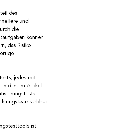
teil des
hnellere und
urch die
estaufgaben können
n, das Risiko
ertige
tests, jedes mit
 In diesem Artikel
tisierungstests
icklungsteams dabei
gstesttools ist