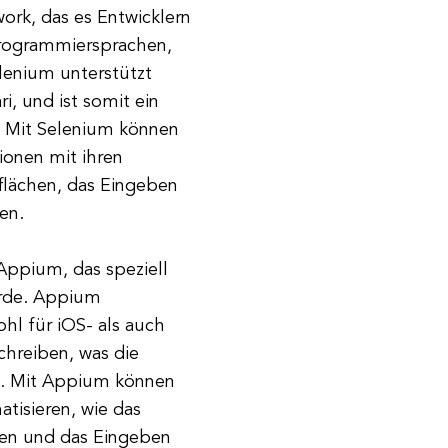
ork, das es Entwicklern
Programmiersprachen,
elenium unterstützt
i, und ist somit ein
 Mit Selenium können
tionen mit ihren
flächen, das Eingeben
en.
 Appium, das speziell
urde. Appium
hl für iOS- als auch
chreiben, was die
rt. Mit Appium können
tisieren, wie das
men und das Eingeben