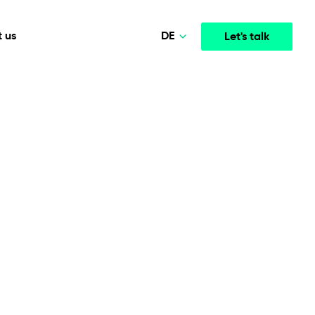
DE
 us
Let's talk
Polski
Norsk
Media & Entertainment
INTELLIGENCE
COOPERATION MODELS
English
mployee
High-performance streaming and media platforms
opment
Agile Project Management
that drive engagement.
Deutsch