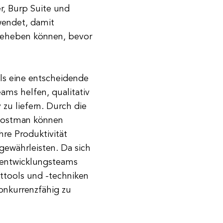
r, Burp Suite und
wendet, damit
 beheben können, bevor
s eine entscheidende
ams helfen, qualitativ
zu liefern. Durch die
Postman können
hre Produktivität
gewährleisten. Da sich
reentwicklungsteams
sttools und -techniken
onkurrenzfähig zu