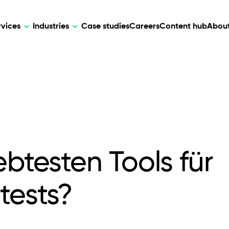
rvices
Industries
Case studies
Careers
Content hub
About
HR Tech
DEVELOPMENT
ARTIFICIAL 
lutions for patient care, data
AI-driven HR tech for automation, e
Web Development
AI Devel
elehealth.
experience, and business growth.
Mobile Development
Webflow Development
ebtesten Tools für
tests?