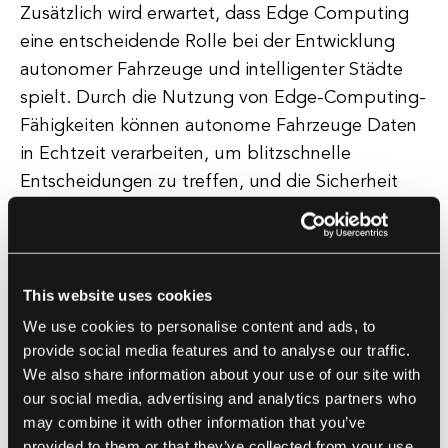
Zusätzlich wird erwartet, dass Edge Computing
eine entscheidende Rolle bei der Entwicklung
autonomer Fahrzeuge und intelligenter Städte
spielt. Durch die Nutzung von Edge-Computing-
Fähigkeiten können autonome Fahrzeuge Daten
in Echtzeit verarbeiten, um blitzschnelle
Entscheidungen zu treffen, und die Sicherheit
von Passagieren und Fußgängern gewährleisten.
Ähnlich können intelligente Städte Edge
Computing nutzen, um den Verkehrsfluss zu
optimieren, den Energieverbrauch zu managen
This website uses cookies
und die öffentliche Sicherheit zu verbessern.
We use cookies to personalise content and ads, to
provide social media features and to analyse our traffic.
We also share information about your use of our site with
Ein weiterer Schlüsseltrend im Edge Computing
our social media, advertising and analytics partners who
ist der zunehmende Fokus auf Datenschutz und
may combine it with other information that you’ve
Sicherheit. Mit der Verbreitung vernetzter Geräte
provided to them or that they’ve collected from your use