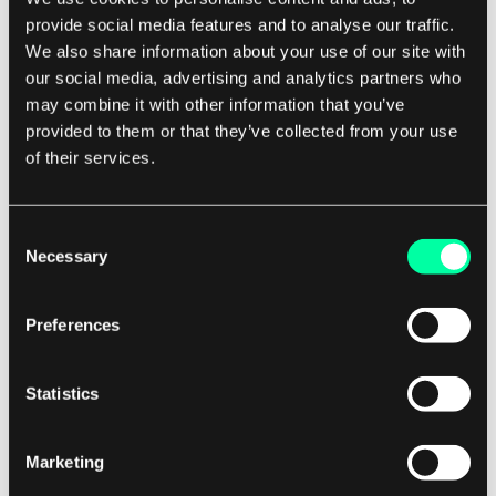
erfordert, robuste Sicherheitsmaßnahmen und -
provide social media features and to analyse our traffic.
protokolle zu implementieren, um ihre Daten zu
We also share information about your use of our site with
schützen.
our social media, advertising and analytics partners who
may combine it with other information that you’ve
Das Kostenmanagement ist eine weitere
provided to them or that they’ve collected from your use
Herausforderung der Multi-Cloud-Annäherung.
of their services.
Während die Annahme von Multi-Cloud den
Organisationen helfen kann, Geld zu sparen,
Consent
indem sie die besten Preis- und
Necessary
Selection
Leistungsoptionen verschiedener Cloud-Anbieter
nutzen, kann es auch zu Kostenüberschreitungen
Preferences
führen, wenn es nicht effektiv verwaltet wird. Die
Organisationen müssen ihren Cloud-Nutzungs-
Statistics
und Ausgaben sorgfältig überwachen, um
unerwartete Kosten zu vermeiden und
Marketing
sicherzustellen, dass sie den bestmöglichen Wert