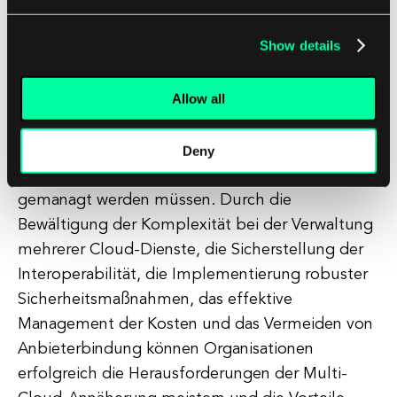
aus ihren Cloud-Diensten erhalten.
Show details
Abschließend lässt sich sagen, dass die Annahme
von Multi-Cloud zahlreiche Vorteile für
Allow all
Organisationen bietet, darunter erhöhte
Flexibilität, Kosteneinsparungen und verbesserte
Leistung, jedoch auch mehrere
Deny
Herausforderungen mit sich bringt, die sorgfältig
gemanagt werden müssen. Durch die
Bewältigung der Komplexität bei der Verwaltung
mehrerer Cloud-Dienste, die Sicherstellung der
Interoperabilität, die Implementierung robuster
Sicherheitsmaßnahmen, das effektive
Management der Kosten und das Vermeiden von
Anbieterbindung können Organisationen
erfolgreich die Herausforderungen der Multi-