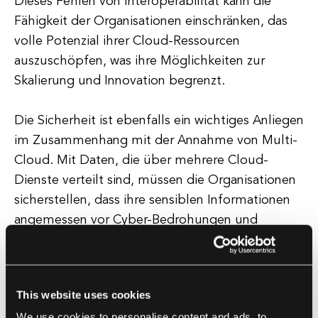
Dieses Fehlen von Interoperabilität kann die
Fähigkeit der Organisationen einschränken, das
volle Potenzial ihrer Cloud-Ressourcen
auszuschöpfen, was ihre Möglichkeiten zur
Skalierung und Innovation begrenzt.
Die Sicherheit ist ebenfalls ein wichtiges Anliegen
im Zusammenhang mit der Annahme von Multi-
Cloud. Mit Daten, die über mehrere Cloud-
Dienste verteilt sind, müssen die Organisationen
sicherstellen, dass ihre sensiblen Informationen
angemessen vor Cyber-Bedrohungen und
Datenverletzungen geschützt sind. Die
Verwaltung der Sicherheit über mehrere Cloud-
Dienste kann ein komplexer und zeitaufwändiger
This website uses cookies
Prozess sein, der von den Organisationen
We use cookies to personalise content and ads, to