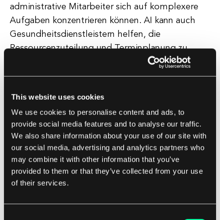
administrative Mitarbeiter sich auf komplexere
Aufgaben konzentrieren können. AI kann auch
Gesundheitsdienstleistern helfen, die
Ressourcenzuteilung und Terminplanung zu
optimieren, was zu einer effizienteren Nutzung
von Zeit und Ressourcen führt.
This website uses cookies
Ein weiterer Vorteil von AI im Gesundheitswesen
We use cookies to personalise content and ads, to
ist ihr Potenzial, die Patientenergebnisse durch
provide social media features and to analyse our traffic.
prädiktive Analytik zu verbessern. Durch die
We also share information about your use of our site with
Analyse großer Datensätze von
our social media, advertising and analytics partners who
Patienteninformationen können AI-Algorithmen
may combine it with other information that you’ve
provided to them or that they’ve collected from your use
Muster und Trends identifizieren, die helfen
of their services.
können, unerwünschte Ereignisse wie
Krankenhauswiederaufnahmen oder
Komplikationen vorherzusagen und zu
Consent