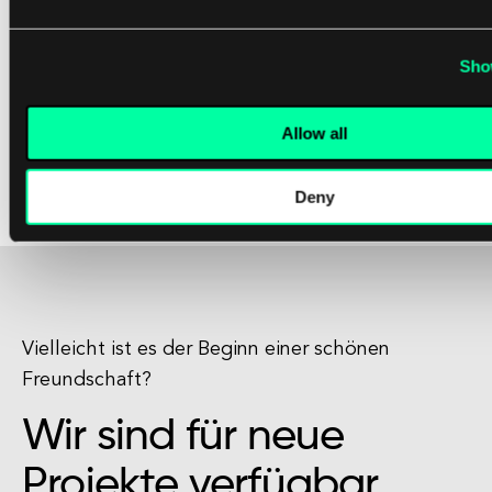
Cyberangriffen schützen und ihre sensiblen
Informationen sichern. Wachsamkeit,
Sho
Vorbereitung und das Engagement für eine
kontinuierliche Sicherheitsverbesserung sind
Allow all
unerlässlich, um die Risiken zu mindern, die von
Cybersecurity-Bedrohungen ausgehen.
Deny
Vielleicht ist es der Beginn einer schönen
Freundschaft?
Wir sind für neue
Projekte verfügbar.