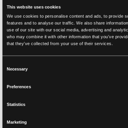
This website uses cookies
zu identifizieren, die von Angreifern ausgenutzt
werden könnten. Schulungs- und
We use cookies to personalise content and ads, to provide s
features and to analyse our traffic. We also share informatio
Sensibilisierungsprogramme für Mitarbeiter sind
use of our site with our social media, advertising and analyti
ebenfalls entscheidend, um das Personal über
who may combine it with other information that you’ve provid
bewährte Vorgehensweisen in der Cybersecurity
that they’ve collected from your use of their services.
aufzuklären und wie potenzielle Bedrohungen
erkannt und darauf reagiert werden kann.
Consent
Necessary
Selection
Zusammenfassend lässt sich sagen, dass
Cybersecurity-Bedrohungen ein erhebliches
Preferences
Risiko für Einzelpersonen und Organisationen in
der heutigen digitalen Landschaft darstellen.
Durch das Verständnis der Natur dieser
Statistics
Bedrohungen und die Implementierung
geeigneter Sicherheitsmaßnahmen können
Marketing
Unternehmen sich besser vor potenziellen