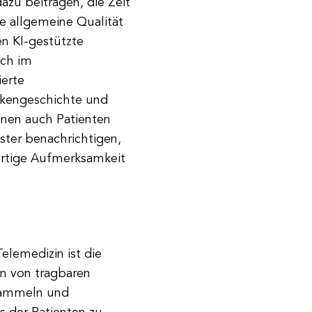
azu beitragen, die Zeit
ie allgemeine Qualität
n KI-gestützte
ich im
ierte
nkengeschichte und
nnen auch Patienten
ster benachrichtigen,
ortige Aufmerksamkeit
elemedizin ist die
n von tragbaren
 sammeln und