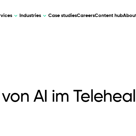
rvices
Industries
Case studies
Careers
Content hub
About
HR Tech
DEVELOPMENT
ARTIFICIAL 
lutions for patient care, data
AI-driven HR tech for automation, e
Web Development
AI Devel
elehealth.
experience, and business growth.
Mobile Development
Webflow Development
von AI im Teleheal