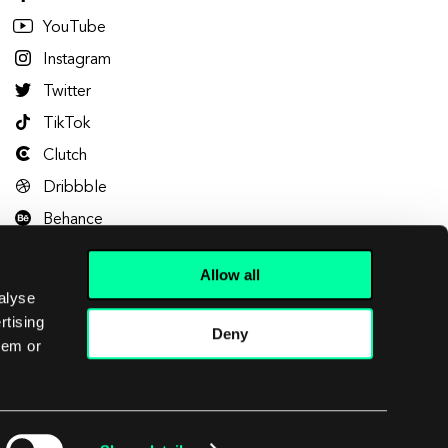
YouTube
Instagram
Twitter
TikTok
Clutch
Dribbble
Behance
Allow all
alyse
rtising
Deny
hem or
Let's talk