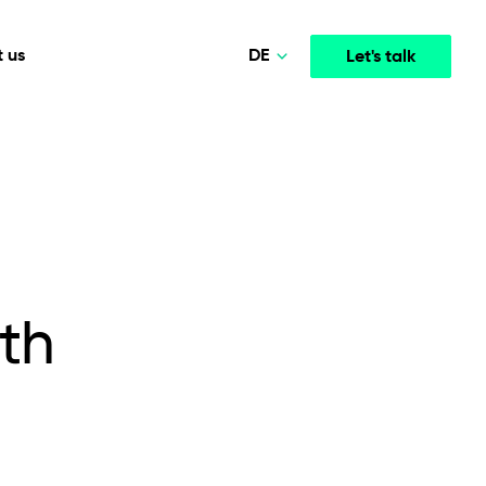
DE
 us
Let's talk
Polski
Norsk
Media & Entertainment
INTELLIGENCE
COOPERATION MODELS
English
mployee
High-performance streaming and media platforms
opment
Agile Project Management
that drive engagement.
Deutsch
th