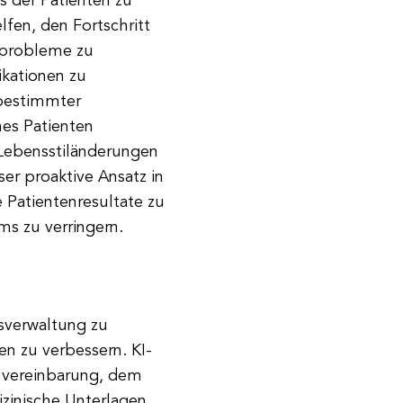
us der Patienten zu
fen, den Fortschritt
tsprobleme zu
ikationen zu
 bestimmter
nes Patienten
Lebensstiländerungen
er proaktive Ansatz in
 Patientenresultate zu
s zu verringern.
sverwaltung zu
en zu verbessern. KI-
nvereinbarung, dem
zinische Unterlagen