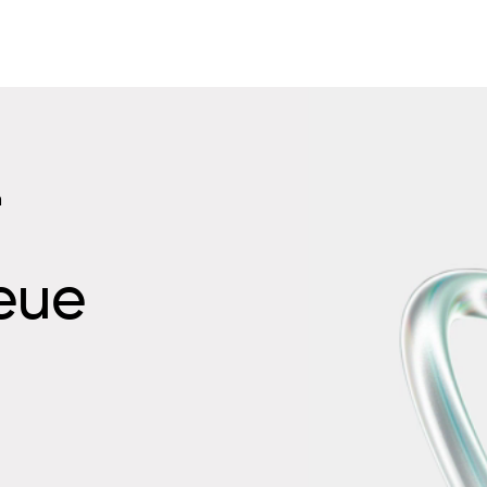
n
neue