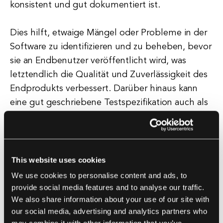
konsistent und gut dokumentiert ist.
Dies hilft, etwaige Mängel oder Probleme in der
Software zu identifizieren und zu beheben, bevor
sie an Endbenutzer veröffentlicht wird, was
letztendlich die Qualität und Zuverlässigkeit des
Endprodukts verbessert. Darüber hinaus kann
eine gut geschriebene Testspezifikation auch als
wertvolles Referenzdokument für zukünftige
Testbemühungen dienen, um den Testprozess
zu optimieren und die Effizienz zu verbessern.
This website uses cookies
Durch die Befolgung der in der Testspezifikation
We use cookies to personalise content and ads, to
dargelegten Richtlinien können Tester
provide social media features and to analyse our traffic.
We also share information about your use of our site with
sicherstellen, dass alle notwendigen Tests
our social media, advertising and analytics partners who
durchgeführt werden und dass die Software die