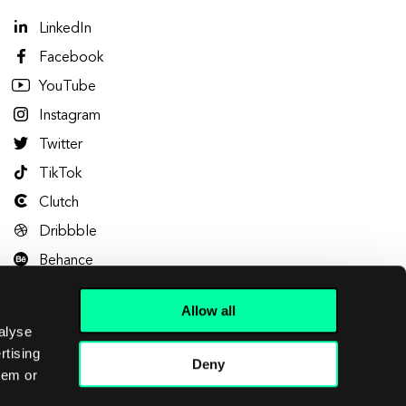
LinkedIn
Facebook
YouTube
Instagram
Twitter
TikTok
Clutch
Dribbble
Behance
Allow all
alyse
rtising
Deny
hem or