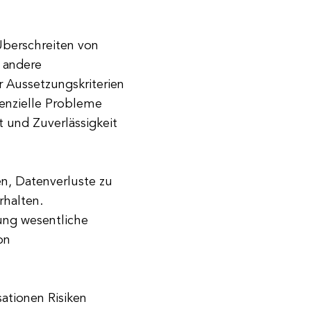
 Überschreiten von
 andere
r Aussetzungskriterien
enzielle Probleme
t und Zuverlässigkeit
en, Datenverluste zu
rhalten.
ung wesentliche
on
sationen Risiken