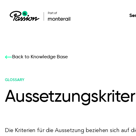
Se
Healthcare
Our services: build,
Our services: build,
DESIGN
Back to Knowledge Base
Secure, scalable so
transform, innovate
transform, innovate
Product Design
management, and t
your digital product
your digital product
GLOSSARY
Aussetzungskriter
All services
Die Kriterien für die Aussetzung beziehen sich auf di