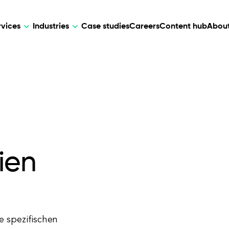
rvices
Industries
Case studies
Careers
Content hub
About
HR Tech
DEVELOPMENT
ARTIFICIAL 
lutions for patient care, data
AI-driven HR tech for automation, e
Web Development
AI Devel
elehealth.
experience, and business growth.
Mobile Development
Webflow Development
ien
e spezifischen