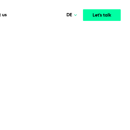
DE
 us
Let's talk
Polski
Norsk
Media & Entertainment
INTELLIGENCE
COOPERATION MODELS
English
mployee
High-performance streaming and media platforms
opment
Agile Project Management
that drive engagement.
Deutsch