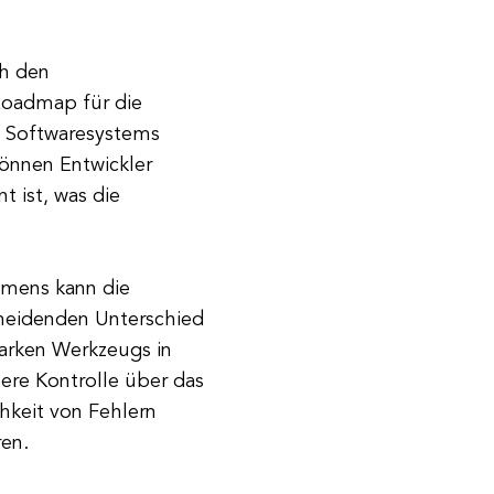
ch den
 Roadmap für die
s Softwaresystems
önnen Entwickler
t ist, was die
hmens kann die
cheidenden Unterschied
tarken Werkzeugs in
ere Kontrolle über das
hkeit von Fehlern
ren.