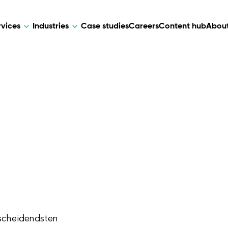
rvices
Industries
Case studies
Careers
Content hub
About
HR Tech
DEVELOPMENT
ARTIFICIAL 
lutions for patient care, data
AI-driven HR tech for automation, e
Web Development
AI Devel
elehealth.
experience, and business growth.
Mobile Development
Webflow Development
tscheidendsten