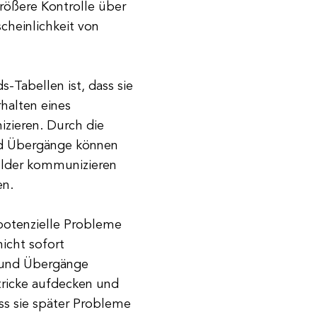
rößere Kontrolle über
cheinlichkeit von
-Tabellen ist, dass sie
rhalten eines
zieren. Durch die
nd Übergänge können
older kommunizieren
en.
potenzielle Probleme
nicht sofort
e und Übergänge
stricke aufdecken und
ass sie später Probleme