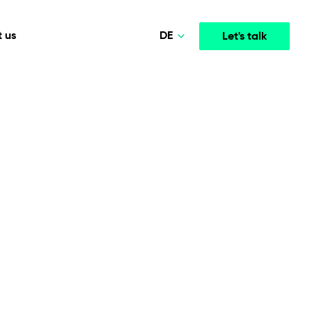
DE
 us
Let's talk
Polski
Norsk
Media & Entertainment
INTELLIGENCE
COOPERATION MODELS
English
mployee
High-performance streaming and media platforms
opment
Agile Project Management
that drive engagement.
Deutsch