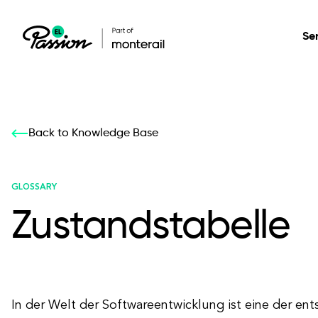
Se
Healthcare
Our services: build,
Our services: build,
DESIGN
Back to Knowledge Base
Secure, scalable so
transform, innovate
transform, innovate
Product Design
management, and t
your digital product
your digital product
GLOSSARY
Zustandstabelle
All services
In der Welt der Softwareentwicklung ist eine der en