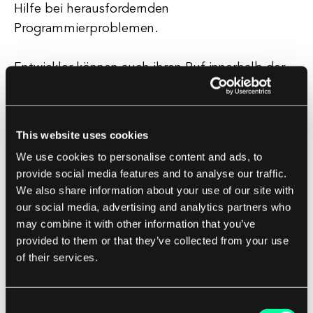
Hilfe bei herausfordernden
Programmierproblemen.
Entwickler können auch ihren Ruf innerhalb der
Community aufbauen, indem sie hilfreiche
Antworten geben und Abzeichen für ihre
Beiträge verdienen.
This website uses cookies
We use cookies to personalise content and ads, to
provide social media features and to analyse our traffic.
SEO-Vorteile von Stack Overflow
We also share information about your use of our site with
Aus SEO-Perspektive kann Stack Overflow ein
our social media, advertising and analytics partners who
wertvolles Werkzeug für Entwickler und
may combine it with other information that you’ve
Softwareentwicklungsunternehmen sein.
provided to them or that they’ve collected from your use
of their services.
Durch die Teilnahme an der Community und das
Beitragen von hochwertigen Antworten können
Consent