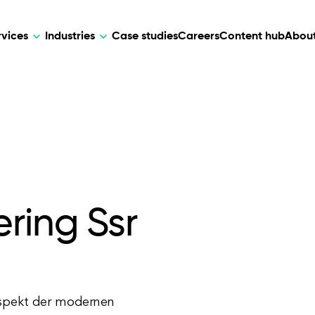
rvices
Industries
Case studies
Careers
Content hub
About
HR Tech
DEVELOPMENT
ARTIFICIAL 
lutions for patient care, data
AI-driven HR tech for automation, e
Web Development
AI Devel
elehealth.
experience, and business growth.
Mobile Development
Webflow Development
ring Ssr
 Aspekt der modernen