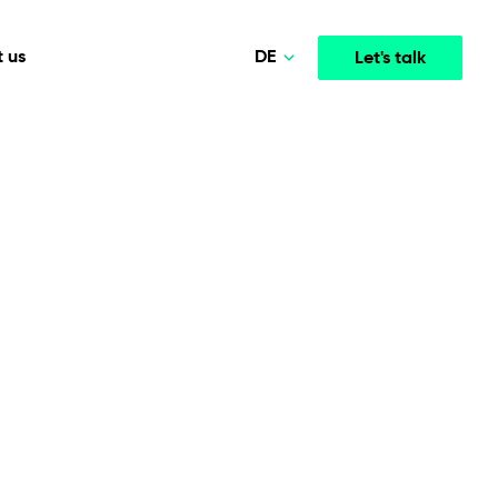
DE
 us
Let's talk
Polski
Norsk
Media & Entertainment
INTELLIGENCE
COOPERATION MODELS
English
mployee
High-performance streaming and media platforms
opment
Agile Project Management
that drive engagement.
Deutsch