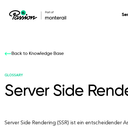
Se
Healthcare
Our services: build,
Our services: build,
DESIGN
Back to Knowledge Base
Secure, scalable so
transform, innovate
transform, innovate
Product Design
management, and t
your digital product
your digital product
GLOSSARY
Server Side Rende
All services
Server Side Rendering (SSR) ist ein entscheidender