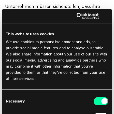
Unternehmen müssen sicherstellen, dass ihre
Outsourcing-Partner über robuste
Sicherheitsmaßnahmen verfügen, um ihre Daten
vor Cyberbedrohungen zu schützen. Darüber
This website uses cookies
hinaus kann Outsourcing auch zu einem Verlust
We use cookies to personalise content and ads, to
von institutionellem Wissen innerhalb des
provide social media features and to analyse our traffic.
Unternehmens führen.
We also share information about your use of our site with
our social media, advertising and analytics partners who
Wenn wichtige Funktionen ausgelagert werden,
may combine it with other information that you’ve
haben die Mitarbeiter möglicherweise nicht mehr
provided to them or that they’ve collected from your use
die Möglichkeit, die notwendigen Fähigkeiten zu
of their services.
entwickeln und aufrechtzuerhalten, um diese
Aufgaben intern zu erledigen.
Consent
Necessary
Selection
Dies kann zu einer Abhängigkeit von externen
Anbietern führen und die Fähigkeit des