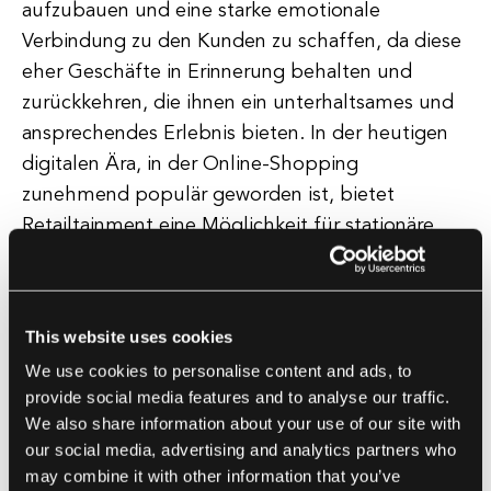
aufzubauen und eine starke emotionale
Verbindung zu den Kunden zu schaffen, da diese
eher Geschäfte in Erinnerung behalten und
zurückkehren, die ihnen ein unterhaltsames und
ansprechendes Erlebnis bieten. In der heutigen
digitalen Ära, in der Online-Shopping
zunehmend populär geworden ist, bietet
Retailtainment eine Möglichkeit für stationäre
Geschäfte, sich abzuheben und Kunden
anzuziehen, die mehr als nur ein transaktionales
Einkaufserlebnis suchen.
This website uses cookies
We use cookies to personalise content and ads, to
Durch die Schaffung einer einladenden und
provide social media features and to analyse our traffic.
unterhaltsamen Atmosphäre können
We also share information about your use of our site with
Unternehmen ein Gefühl von Gemeinschaft und
our social media, advertising and analytics partners who
Verbindung zu ihren Kunden fördern, was zu einer
may combine it with other information that you’ve