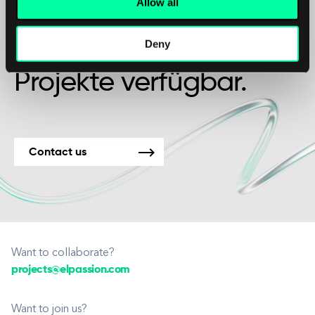
Allow all
Freundschaft?
Deny
Wir sind für neue
Projekte verfügbar.
Contact us
Want to collaborate?
projects@elpassion.com
Want to join us?