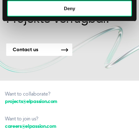
Wir sind für neue
Deny
Projekte verfügbar.
Contact us
Want to collaborate?
projects@elpassion.com
Want to join us?
careers@elpassion.com