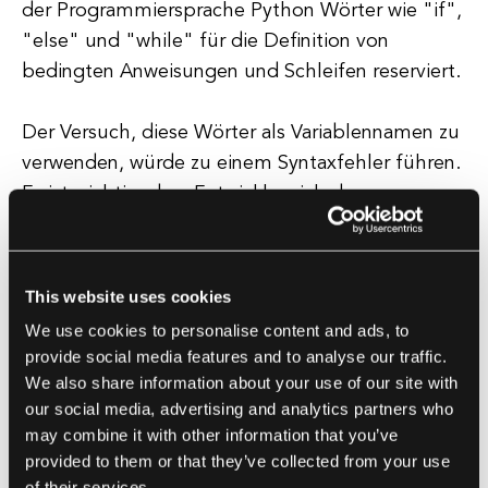
der Programmiersprache Python Wörter wie "if",
"else" und "while" für die Definition von
bedingten Anweisungen und Schleifen reserviert.
Der Versuch, diese Wörter als Variablennamen zu
verwenden, würde zu einem Syntaxfehler führen.
Es ist wichtig, dass Entwickler sich der
reservierten Wörter in der Programmiersprache,
die sie verwenden, bewusst sind, um
unbeabsichtigte Fehler in ihrem Code zu
This website uses cookies
vermeiden.
We use cookies to personalise content and ads, to
provide social media features and to analyse our traffic.
Die meisten Programmiersprachen bieten
We also share information about your use of our site with
Dokumentationen, die alle reservierten Wörter
our social media, advertising and analytics partners who
may combine it with other information that you’ve
auflisten, sodass es für Entwickler einfach ist, auf
provided to them or that they’ve collected from your use
diese zuzugreifen und deren unangemessene
of their services.