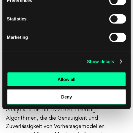
Preferences
Gestaltung und Implementierung von
Programmen zur vorausschauenden Wartung
Statistics
einbeziehen und Schulungen anbieten, um eine
Akzeptanz und Umsetzung sicherzustellen.
Marketing
Die Zukunft der vorausschauenden Wartung
im Energiesektor
Show details
Trotz der Herausforderungen sieht die Zukunft
der vorausschauenden Wartung im Energiesektor
Allow all
vielversprechend aus. Da die Technologie
weiterhin fortschreitet, haben
Deny
Energieunternehmen Zugang zu ausgefeilteren
Analytik-Tools und Machine Learning-
Algorithmen, die die Genauigkeit und
Zuverlässigkeit von Vorhersagemodellen