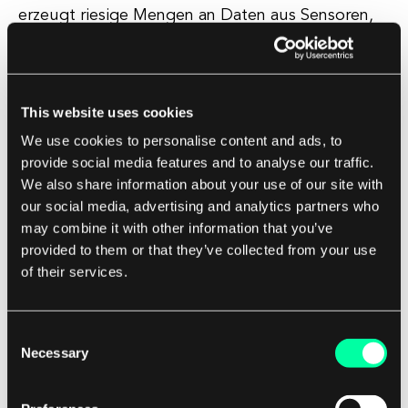
erzeugt riesige Mengen an Daten aus Sensoren,
Zählern und anderen Überwachungsgeräten, was
es schwierig macht, bedeutungsvolle
Erkenntnisse zu gewinnen. Unternehmen müssen
This website uses cookies
in fortschrittliche Analytik-Tools und Fachwissen
We use cookies to personalise content and ads, to
investieren, um diese Daten zu verstehen und
provide social media features and to analyse our traffic.
genaue Vorhersagemodelle zu entwickeln. Eine
We also share information about your use of our site with
weitere Herausforderung besteht darin, die
our social media, advertising and analytics partners who
vorausschauende Wartung in bestehende
may combine it with other information that you’ve
Wartungsabläufe zu integrieren.
provided to them or that they’ve collected from your use
Energieunternehmen haben häufig etablierte
of their services.
Verfahren zur Durchführung routinemäßiger
Wartungsarbeiten, und die Einführung eines
Consent
neuen Ansatzes kann die Abläufe stören. Um
Necessary
Selection
dieses Problem zu überwinden, müssen
Unternehmen die Wartungsteams in die