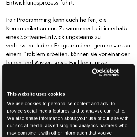
Entwicklungsprozess führt.
Pair Programming kann auch helfen, die
Kommunikation und Zusammenarbeit innerhalb
eines Software-Entwicklungsteams zu
verbessern. Indem Programmierer gemeinsam an
einem Problem arbeiten, können sie voneinander
lernen und Wissen sowie Fachkenntnisse
austauschen. Dies kann dazu beitragen, eine
stärkere Teamdynamik aufzubauen und eine
Kultur der Zusammenarbeit und Teamarbeit zu
This website uses cookies
fördern. Darüber hinaus kann Pair Programming
We use cookies to personalise content and ads, to
das Risiko von Wissenssilos innerhalb eines
provide social media features and to analyse our traffic.
Teams verringern, da die beiden Programmierer
We also share information about your use of our site with
ständig Informationen austauschen und
our social media, advertising and analytics partners who
voneinander lernen.
may combine it with other information that you’ve