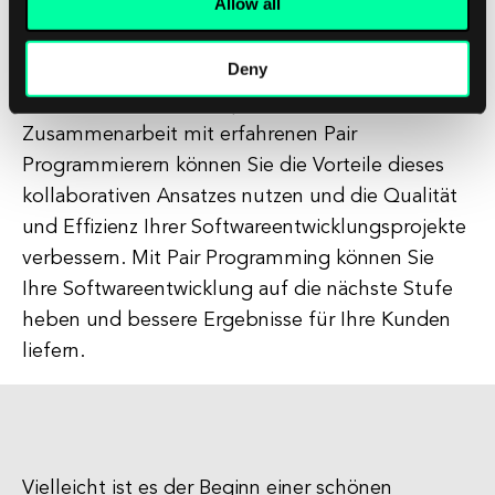
Allow all
Softwareentwicklungsprojekte zu integrieren,
sollten Sie in Erwägung ziehen, sich an ein
Deny
Softwareentwicklungsunternehmen zu wenden,
das auf diese Technik spezialisiert ist. Durch die
Zusammenarbeit mit erfahrenen Pair
Programmierern können Sie die Vorteile dieses
kollaborativen Ansatzes nutzen und die Qualität
und Effizienz Ihrer Softwareentwicklungsprojekte
verbessern. Mit Pair Programming können Sie
Ihre Softwareentwicklung auf die nächste Stufe
heben und bessere Ergebnisse für Ihre Kunden
liefern.
Vielleicht ist es der Beginn einer schönen