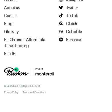
Careers
Instagram
About us
Twitter
Contact
TikTok
Blog
Clutch
Glossary
Dribbble
EL Chrono - Affordable
Behance
Time Tracking
BuildEL
© EL Passion Next sp. z o.o. 2026
Privacy Policy
Terms and Conditions