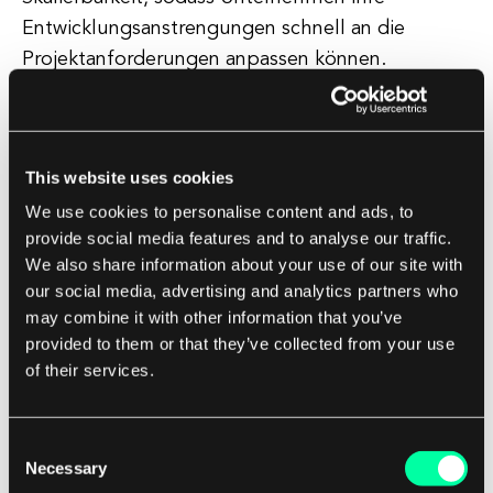
Entwicklungsanstrengungen schnell an die
Projektanforderungen anpassen können.
Diese Agilität ist in der heutigen schnelllebigen
Geschäftswelt besonders wertvoll, in der
This website uses cookies
Unternehmen sich an veränderte
We use cookies to personalise content and ads, to
Marktbedingungen und Kundenanforderungen
provide social media features and to analyse our traffic.
anpassen müssen. Trotz der vielen Vorteile von
We also share information about your use of our site with
Offshore-Softwareentwicklungsteams gibt es
our social media, advertising and analytics partners who
einige Herausforderungen zu berücksichtigen.
may combine it with other information that you’ve
provided to them or that they’ve collected from your use
Kommunikation kann ein potenzielles Problem
of their services.
aufgrund von Unterschieden in Zeitzonen,
Sprachen und kulturellen Normen sein.
Consent
Necessary
Selection
Mit den richtigen Werkzeugen und Prozessen