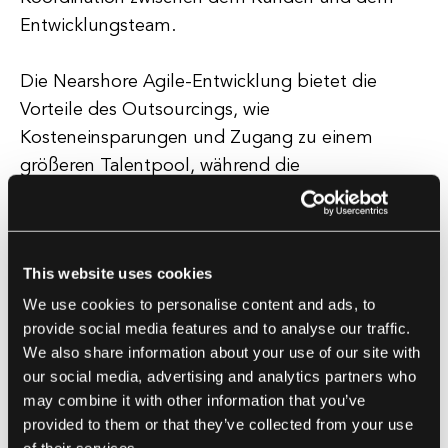
Entwicklungsteam.
Die Nearshore Agile-Entwicklung bietet die
Vorteile des Outsourcings, wie
Kosteneinsparungen und Zugang zu einem
größeren Talentpool, während die
Herausforderungen, die mit Offshore-
Outsourcing verbunden sind, wie Sprachbarrieren
und Zeitunterschiede, minimiert werden. Durch
This website uses cookies
die Kombination der Agile-Methodik mit
We use cookies to personalise content and ads, to
Nearshore-Outsourcing bietet die Nearshore
provide social media features and to analyse our traffic.
Agile-Entwicklung einen einzigartigen Ansatz zur
We also share information about your use of our site with
Softwareentwicklung, der die Vorteile beider
our social media, advertising and analytics partners who
Methodiken maximiert.
may combine it with other information that you’ve
provided to them or that they’ve collected from your use
Dieser Ansatz ermöglicht es den Kunden, mit