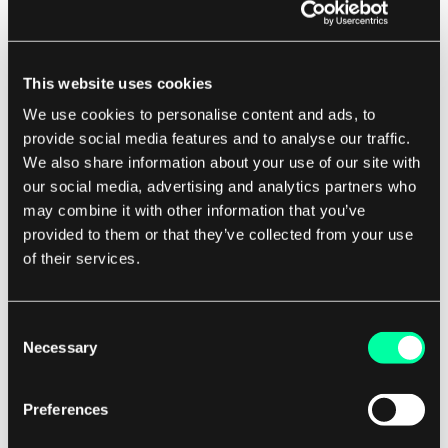
gibt es auch klare Unterschiede.
DevOps konzentriert sich auf die Entwicklung
This website uses cookies
und Bereitstellung von Softwareanwendungen,
We use cookies to personalise content and ads, to
während MLOps speziell auf die Bereitstellung
provide social media features and to analyse our traffic.
und Verwaltung von Maschinenlernmodellen
We also share information about your use of our site with
fokussiert ist.
our social media, advertising and analytics partners who
may combine it with other information that you’ve
Darüber hinaus erfordert MLOps spezielles
provided to them or that they’ve collected from your use
of their services.
Wissen über Maschinenlernalgorithmen,
Datenpipelines und Modellüberwachung, was es
von traditionellen DevOps-Praktiken abhebt.
Consent
Zusammenfassend lässt sich sagen, dass sowohl
Necessary
Selection
DevOps als auch MLOps wesentliche Praktiken in
der Welt der Softwareentwicklung und -
Preferences
bereitstellung sind.