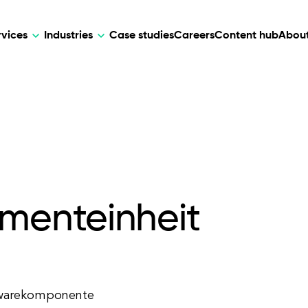
rvices
Industries
Case studies
Careers
Content hub
About
HR Tech
DEVELOPMENT
ARTIFICIAL 
lutions for patient care, data
AI-driven HR tech for automation, e
Web Development
AI Devel
elehealth.
experience, and business growth.
Mobile Development
Webflow Development
menteinheit
rdwarekomponente