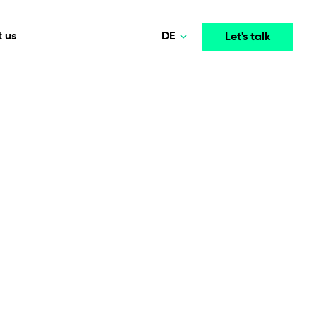
DE
 us
Let's talk
Polski
Norsk
Media & Entertainment
INTELLIGENCE
COOPERATION MODELS
English
mployee
High-performance streaming and media platforms
opment
Agile Project Management
that drive engagement.
Deutsch