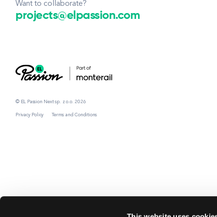
Want to collaborate?
projects@elpassion.com
© EL Passion Next sp. z o.o. 2026
Privacy Policy
Terms and Conditions
This website uses cookie