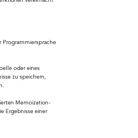
unktionen vereinfacht
er Programmiersprache
belle oder eines
sse zu speichern,
n.
sierten Memoization-
ie Ergebnisse einer