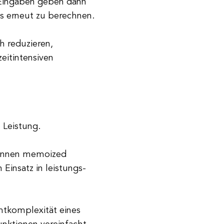
 Eingaben geben dann
es erneut zu berechnen.
h reduzieren,
eitintensiven
 Leistung.
können memoized
 Einsatz in leistungs-
mtkomplexität eines