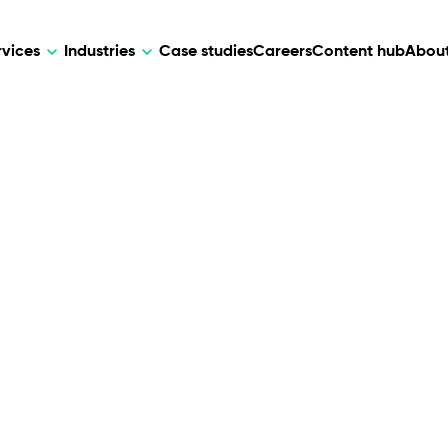
rvices
Industries
Case studies
Careers
Content hub
About
HR Tech
DEVELOPMENT
ARTIFICIAL 
lutions for patient care, data
AI-driven HR tech for automation, e
Web Development
AI Devel
elehealth.
experience, and business growth.
Mobile Development
Webflow Development