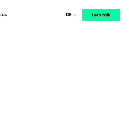
DE
 us
Let's talk
Polski
Norsk
Media & Entertainment
INTELLIGENCE
COOPERATION MODELS
English
mployee
High-performance streaming and media platforms
opment
Agile Project Management
that drive engagement.
Deutsch