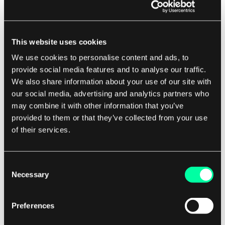
Lösungen zu höherer Effizienz,
Kosteneinsparungen und Skalierbarkeit führen.
This website uses cookies
Durch die Optimierung von Prozessen und die
We use cookies to personalise content and ads, to
Automatisierung von Aufgaben können
provide social media features and to analyse our traffic.
Unternehmen ihre Gesamtoperationen
We also share information about your use of our site with
verbessern und besser auf die Bedürfnisse ihrer
our social media, advertising and analytics partners who
Kunden eingehen. Für Verbraucher bietet die low
may combine it with other information that you’ve
touch economy größere Bequemlichkeit und
provided to them or that they’ve collected from your use
of their services.
Flexibilität.
Mit der Möglichkeit, online einzukaufen,
Consent
Lebensmittel zur Lieferung zu bestellen und
Necessary
Selection
Dienstleistungen remote zu nutzen, können
Individuen Zeit und Aufwand sparen, während sie
Preferences
ein personalisierteres Erlebnis genießen.