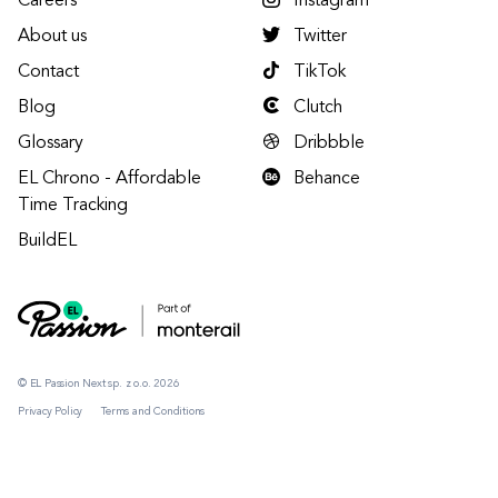
Careers
Instagram
About us
Twitter
Contact
TikTok
Blog
Clutch
Glossary
Dribbble
EL Chrono - Affordable
Behance
Time Tracking
BuildEL
© EL Passion Next sp. z o.o. 2026
Privacy Policy
Terms and Conditions