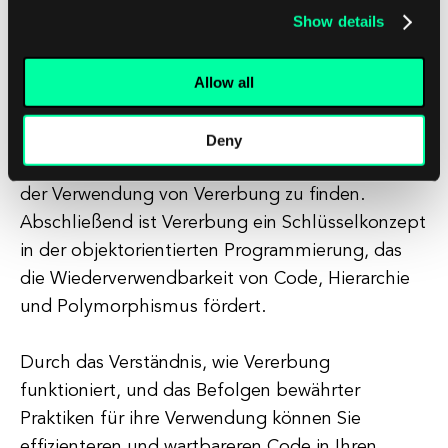
Show details
Eine Überbeanspruchung der Vererbung kann zu
eng gekoppelten Klassen führen, was Ihren Code
Allow all
weniger flexibel und schwerer wartbar macht.
Es ist wichtig, ein Gleichgewicht zwischen Code-
Deny
Wiederverwendbarkeit und Code-Wartbarkeit bei
der Verwendung von Vererbung zu finden.
Abschließend ist Vererbung ein Schlüsselkonzept
in der objektorientierten Programmierung, das
die Wiederverwendbarkeit von Code, Hierarchie
und Polymorphismus fördert.
Durch das Verständnis, wie Vererbung
funktioniert, und das Befolgen bewährter
Praktiken für ihre Verwendung können Sie
effizienteren und wartbareren Code in Ihren