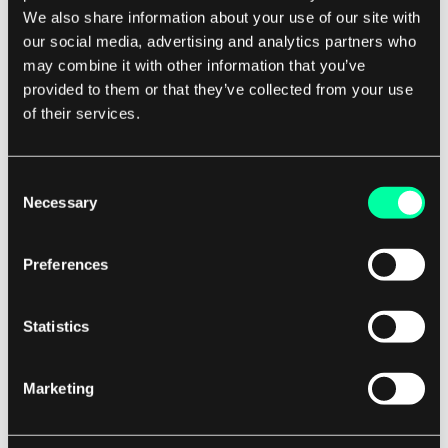
einschließlich der einfachen Vererbung, bei der
We also share information about your use of our site with
eine Klasse nur von einer Elternklasse erbt, und
our social media, advertising and analytics partners who
may combine it with other information that you’ve
der Mehrfachvererbung, bei der eine Klasse von
provided to them or that they’ve collected from your use
mehreren Elternklassen erbt.
of their services.
Es gibt auch hierarchische Vererbung, bei der
eine Klasse als Elternklasse für mehrere
Consent
Necessary
Kinderklassen dient, und hybride Vererbung, die
Selection
verschiedene Arten der Vererbung kombiniert.
Preferences
Beste Praktiken für die Verwendung von
Vererbung
Statistics
Obwohl Vererbung ein mächtiges Werkzeug in
Marketing
der objektorientierten Programmierung sein
kann, ist es wichtig, sie mit Bedacht einzusetzen.