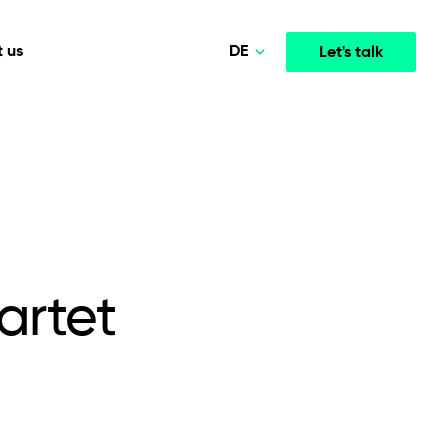
DE
 us
Let's talk
Polski
Norsk
Media & Entertainment
INTELLIGENCE
COOPERATION MODELS
English
mployee
High-performance streaming and media platforms
opment
Agile Project Management
that drive engagement.
Deutsch
artet