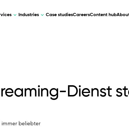
rvices
Industries
Case studies
Careers
Content hub
About
HR Tech
DEVELOPMENT
ARTIFICIAL 
lutions for patient care, data
AI-driven HR tech for automation, e
Web Development
AI Devel
elehealth.
experience, and business growth.
Mobile Development
Webflow Development
reaming-Dienst st
e immer beliebter