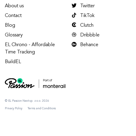
About us
Twitter
Contact
TikTok
Blog
Clutch
Glossary
Dribbble
EL Chrono - Affordable
Behance
Time Tracking
BuildEL
© EL Passion Next sp. z o.o. 2026
Privacy Policy
Terms and Conditions