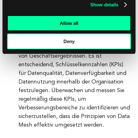
Kultur des Datenaustauschs und der
Show details
Transparenz zu fördern.
Messung und Überwachung der
Allow all
Datenqualität und -leistung:
Die Prinzipien
von Data Mesh betonen die Bedeutung von
Deny
Datenqualität und -leistung für die Erzielung
von Geschäftsergebnissen. Es ist
entscheidend, Schlüsselkennzahlen (KPIs)
für Datenqualität, Datenverfügbarkeit und
Datennutzung innerhalb der Organisation
festzulegen. Überwachen und messen Sie
regelmäßig diese KPIs, um
Verbesserungsbereiche zu identifizieren und
sicherzustellen, dass die Prinzipien von Data
Mesh effektiv umgesetzt werden.