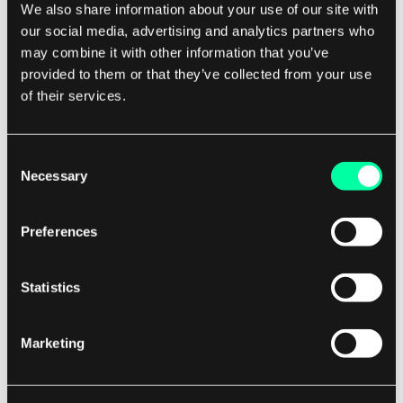
We also share information about your use of our site with
Werkzeuge auszuwählen, die mit den
our social media, advertising and analytics partners who
Datenmanagementbedürfnissen und -
may combine it with other information that you’ve
fähigkeiten Ihrer Organisation
provided to them or that they’ve collected from your use
übereinstimmen.
of their services.
Fördern Sie eine datengesteuerte Kultur:
Die Umsetzung von Data Mesh-Prinzipien
Consent
geht über Technologie hinaus; sie erfordert
Necessary
Selection
auch einen kulturellen Wandel innerhalb der
Organisation. Es ist wichtig, eine
Preferences
datengesteuerte Kultur zu fördern, die
Daten als strategisches Gut wertschätzt und
Statistics
Zusammenarbeit sowie Innovation im
Datenmanagement fördert. Dazu gehört,
Schulungen und Unterstützung für
Marketing
Mitarbeiter bereitzustellen, um
Datenkompetenz zu entwickeln, und eine