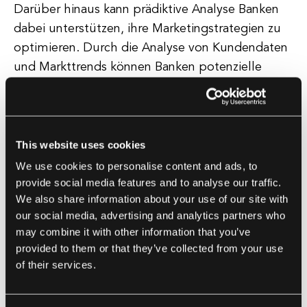
Darüber hinaus kann prädiktive Analyse Banken
dabei unterstützen, ihre Marketingstrategien zu
optimieren. Durch die Analyse von Kundendaten
und Markttrends können Banken potenzielle
Gelegenheiten für Cross-Selling und Upselling
identifizieren sowie spezifische Kundensegmente
mit personalisierten Marketingkampagnen
ansprechen. Dies hilft den Banken nicht nur, ihren
This website uses cookies
Umsatz zu steigern, sondern verbessert auch das
We use cookies to personalise content and ads, to
Gesamterlebnis der Kunden.
provide social media features and to analyse our traffic.
We also share information about your use of our site with
our social media, advertising and analytics partners who
Zusätzlich zum Kundenbeziehungsmanagement,
may combine it with other information that you’ve
Risikomanagement und Marketing kann die
provided to them or that they’ve collected from your use
prädiktive Analyse auch dazu beitragen, die
of their services.
betriebliche Effizienz der Banken zu verbessern.
Durch die Analyse von Daten zu Kunden