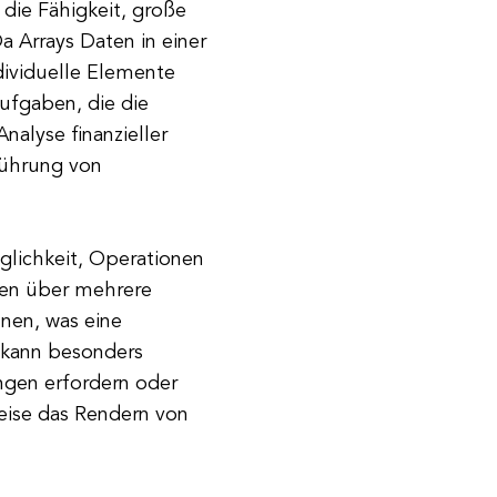
 die Fähigkeit, große
a Arrays Daten in einer
ndividuelle Elemente
Aufgaben, die die
nalyse finanzieller
führung von
öglichkeit, Operationen
ügen über mehrere
nen, was eine
s kann besonders
ngen erfordern oder
weise das Rendern von