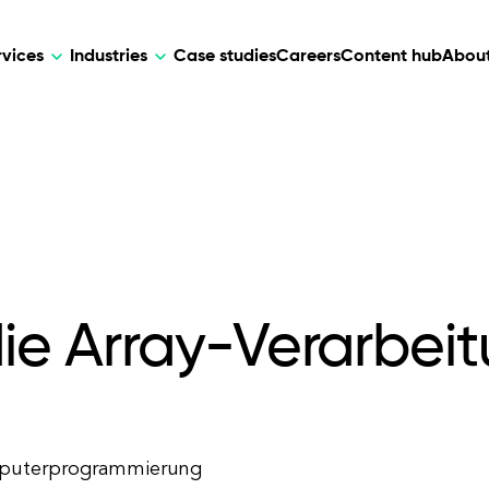
rvices
Industries
Case studies
Careers
Content hub
About
HR Tech
DEVELOPMENT
ARTIFICIAL 
lutions for patient care, data
AI-driven HR tech for automation, e
Web Development
AI Devel
elehealth.
experience, and business growth.
Mobile Development
Webflow Development
die Array-Verarbei
omputerprogrammierung