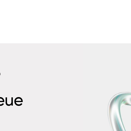
n
neue