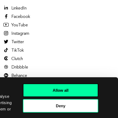
LinkedIn
Facebook
YouTube
Instagram
Twitter
TikTok
Clutch
Dribbble
Behance
Allow all
alyse
rtising
Deny
hem or