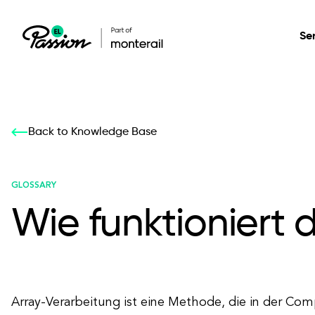
Se
Healthcare
Our services: build,
Our services: build,
DESIGN
Back to Knowledge Base
Secure, scalable so
transform, innovate
transform, innovate
Product Design
management, and t
your digital product
your digital product
GLOSSARY
Wie funktioniert 
All services
Array-Verarbeitung ist eine Methode, die in der C