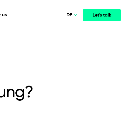
DE
 us
Let's talk
Polski
Norsk
Media & Entertainment
INTELLIGENCE
COOPERATION MODELS
English
mployee
High-performance streaming and media platforms
opment
Agile Project Management
that drive engagement.
Deutsch
tung?