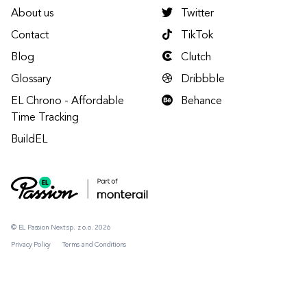
About us
Twitter
Contact
TikTok
Blog
Clutch
Glossary
Dribbble
EL Chrono - Affordable
Behance
Time Tracking
BuildEL
© EL Passion Next sp. z o.o. 2026
Privacy Policy
Terms and Conditions