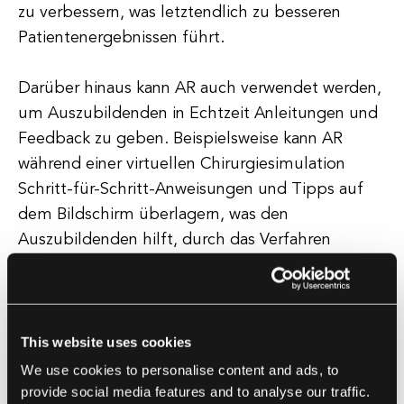
zu verbessern, was letztendlich zu besseren
Patientenergebnissen führt.
Darüber hinaus kann AR auch verwendet werden,
um Auszubildenden in Echtzeit Anleitungen und
Feedback zu geben. Beispielsweise kann AR
während einer virtuellen Chirurgiesimulation
Schritt-für-Schritt-Anweisungen und Tipps auf
dem Bildschirm überlagern, was den
Auszubildenden hilft, durch das Verfahren
effektiver zu navigieren. Zusätzlich können
Trainer die Leistung der Auszubildenden
überwachen und Feedback aus der Ferne geben,
was eine kontinuierliche Verbesserung und
This website uses cookies
personalisierte Unterstützung ermöglicht.
We use cookies to personalise content and ads, to
provide social media features and to analyse our traffic.