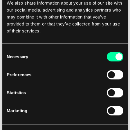
We also share information about your use of our site with
In abgelegenen oder unterversorgten Gebieten,
our social media, advertising and analytics partners who
in denen der Zugang zu erfahrenen
may combine it with other information that you’ve
medizinischen Fachkräften möglicherweise
provided to them or that they’ve collected from your use
begrenzt ist, kann AR auch als wertvolles
of their services.
Werkzeug für Mentoring und Zusammenarbeit
dienen. Auszubildende können über AR-fähige
Consent
Kommunikationsplattformen mit Experten aus
Necessary
Selection
der ganzen Welt in Kontakt treten, um Rat zu
suchen, Wissen auszutauschen und von
Preferences
erfahrenen Praktikern zu lernen. Dieses virtuelle
Mentoring kann helfen, die Lücke zwischen
Statistics
Auszubildenden und Experten zu schließen und
sicherzustellen, dass die Auszubildenden die
Anleitung und Unterstützung erhalten, die sie für
Marketing
ihren Erfolg in der Medizin benötigen.