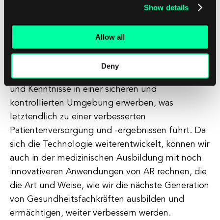
Insgesamt hat AR das Potenzial, die
Show details
fernmedizinische Ausbildung zu revolutionieren,
indem es eine immersivere, interaktive und
Allow all
personalisierte Lernerfahrung bietet. Durch die
Nutzung der AR-Technologie können
Deny
medizinische Fachkräfte wertvolle Fähigkeiten
und Kenntnisse in einer sicheren und
kontrollierten Umgebung erwerben, was
letztendlich zu einer verbesserten
Patientenversorgung und -ergebnissen führt. Da
sich die Technologie weiterentwickelt, können wir
auch in der medizinischen Ausbildung mit noch
innovativeren Anwendungen von AR rechnen, die
die Art und Weise, wie wir die nächste Generation
von Gesundheitsfachkräften ausbilden und
ermächtigen, weiter verbessern werden.