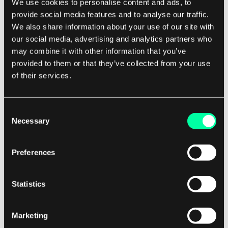
We use cookies to personalise content and ads, to
Eine der großen Herausforderungen in der AI-
provide social media features and to analyse our traffic.
gestützten Sprachverarbeitung besteht darin,
We also share information about your use of our site with
mit der Mehrdeutigkeit und Komplexität der
our social media, advertising and analytics partners who
menschlichen Sprache umzugehen. Natürliche
may combine it with other information that you’ve
provided to them or that they’ve collected from your use
Sprache ist voller Nuancen, Idiome und
of their services.
kultureller Referenzen, die für Computer schwer
zu verstehen sein können. Um diese
Herausforderung zu meistern, haben Forscher
Consent
Necessary
anspruchsvolle Algorithmen entwickelt, die
Selection
Kontext, Syntax, Semantik und Sentiment in der
Sprache analysieren können.
Preferences
Ein weiterer wichtiger Aspekt der AI-gestützten
Statistics
Sprachverarbeitung ist die Fähigkeit,
menschenähnlichen Text und Sprache zu
Marketing
generieren. Diese Technologie hat ein Niveau