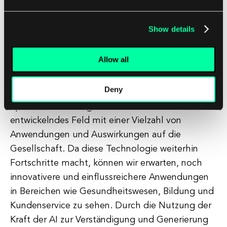
erreicht, bei dem Computer jetzt kohärente und
kontextuell relevante Texte generieren können,
Show details
was Anwendungen wie Chatbots und virtuelle
Assistenten ermöglicht, die Gespräche mit
Allow all
Benutzern führen können.
Deny
Insgesamt ist die AI-gestützte
Sprachverarbeitung ein sich schnell
entwickelndes Feld mit einer Vielzahl von
Anwendungen und Auswirkungen auf die
Gesellschaft. Da diese Technologie weiterhin
Fortschritte macht, können wir erwarten, noch
innovativere und einflussreichere Anwendungen
in Bereichen wie Gesundheitswesen, Bildung und
Kundenservice zu sehen. Durch die Nutzung der
Kraft der AI zur Verständigung und Generierung