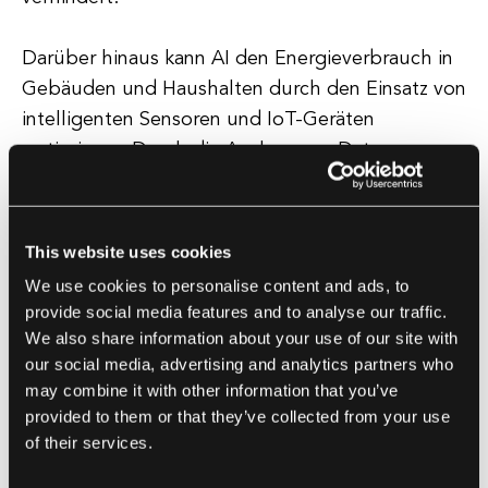
Darüber hinaus kann AI den Energieverbrauch in
Gebäuden und Haushalten durch den Einsatz von
intelligenten Sensoren und IoT-Geräten
optimieren. Durch die Analyse von Daten aus
diesen Geräten können AI-Algorithmen
Heizungs-, Kühl- und Beleuchtungssysteme
anpassen, um die Energieeffizienz zu maximieren
This website uses cookies
und gleichzeitig den Komfort zu erhalten. Dies
We use cookies to personalise content and ads, to
senkt nicht nur die Energiekosten für
provide social media features and to analyse our traffic.
Verbraucher, sondern hilft auch, den gesamten
We also share information about your use of our site with
Energieverbrauch und die Kohlenstoffemissionen
our social media, advertising and analytics partners who
may combine it with other information that you’ve
zu reduzieren.
provided to them or that they’ve collected from your use
of their services.
Im Sektor der erneuerbaren Energien wird AI
eingesetzt, um die Leistung von Solarmodulen,