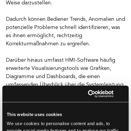
Weise darzustellen.
Dadurch können Bediener Trends, Anomalien und
potenzielle Probleme schnell identifizieren, was
es ihnen ermöglicht, rechtzeitig
Korrekturmaßnahmen zu ergreifen.
Darüber hinaus umfasst HMI-Software häufig
erweiterte Visualisierungstools wie Grafiken,
Diagramme und Dashboards, die einen
umfassenden Überblick über die Systemleistung
bieten. Darüber hinaus bietet HMI-Software eine
Vielzahl von Anpassungsoptionen, die es
Benutzern ermöglichen, die Oberfläche an ihre
This website uses cookies
spezifischen Bedürfnisse und Vorlieben
We use cookies to personalise content and ads, to
anzupassen.
provide social media features and to analyse our traffic.