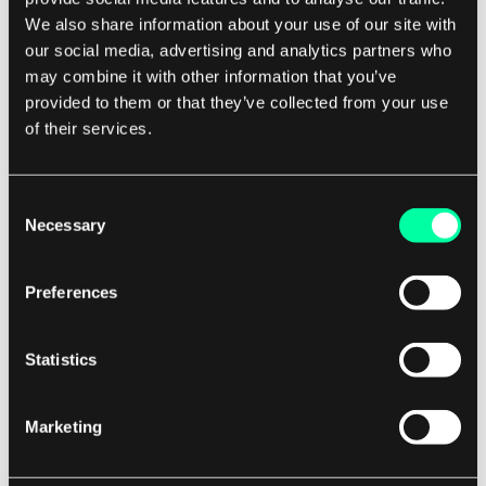
We also share information about your use of our site with
Dazu gehört die Möglichkeit, benutzerdefinierte
our social media, advertising and analytics partners who
Bildschirme zu erstellen, Alarme und
may combine it with other information that you’ve
Benachrichtigungen zu konfigurieren und
provided to them or that they’ve collected from your use
of their services.
Drittanbietergeräte und -software zu integrieren.
Insgesamt spielt HMI-Software eine
entscheidende Rolle bei der Verbesserung der
Consent
betrieblichen Effizienz, der Reduzierung von
Necessary
Selection
Ausfallzeiten und der Verbesserung der
Gesamtleistung des Systems.
Preferences
Ihre benutzerfreundliche Oberfläche, die
Statistics
Visualisierung von Echtzeitdaten und die
Anpassungsoptionen machen sie zu einem
Marketing
unverzichtbaren Werkzeug für Unternehmen, die
ihre Abläufe optimieren und im heutigen