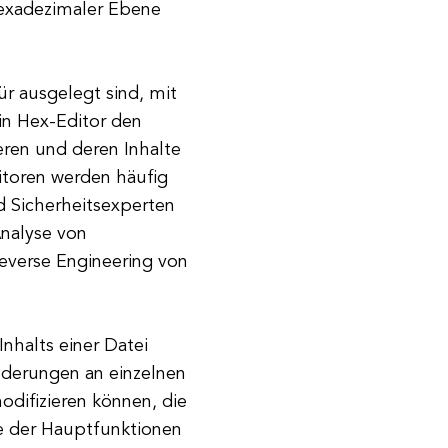
hexadezimaler Ebene
ür ausgelegt sind, mit
in Hex-Editor den
eren und deren Inhalte
itoren werden häufig
d Sicherheitsexperten
Analyse von
verse Engineering von
Inhalts einer Datei
nderungen an einzelnen
difizieren können, die
e der Hauptfunktionen