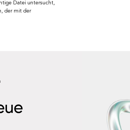
htige Datei untersucht,
n, der mit der
n
neue