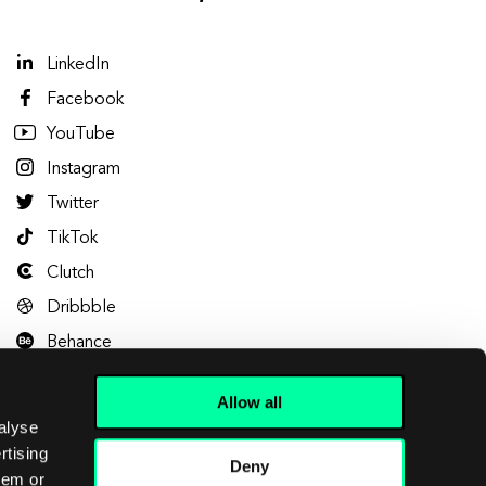
LinkedIn
Facebook
YouTube
Instagram
Twitter
TikTok
Clutch
Dribbble
Behance
Allow all
alyse
rtising
Deny
hem or