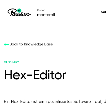
Se
Healthcare
Our services: build,
Our services: build,
DESIGN
Back to Knowledge Base
Secure, scalable so
transform, innovate
transform, innovate
Product Design
management, and t
your digital product
your digital product
GLOSSARY
Hex-Editor
All services
Ein Hex-Editor ist ein spezialisiertes Software-Tool,