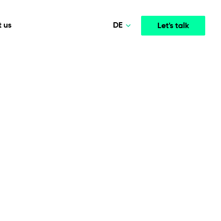
DE
 us
Let's talk
Polski
Norsk
Media & Entertainment
INTELLIGENCE
COOPERATION MODELS
English
mployee
High-performance streaming and media platforms
opment
Agile Project Management
that drive engagement.
Deutsch