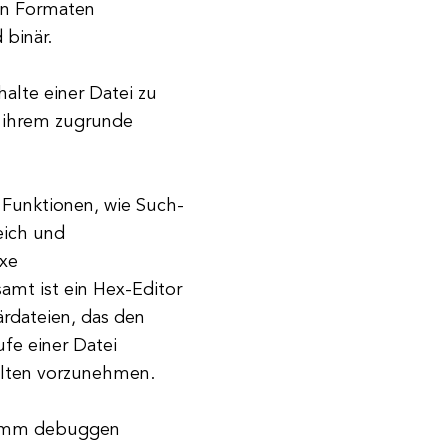
ren Formaten
 binär.
halte einer Datei zu
n ihrem zugrunde
 Funktionen, wie Such-
eich und
exe
amt ist ein Hex-Editor
ärdateien, das den
ufe einer Datei
alten vorzunehmen.
gramm debuggen