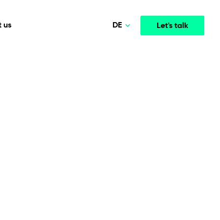
DE
 us
Let's talk
Polski
Norsk
Media & Entertainment
INTELLIGENCE
COOPERATION MODELS
English
mployee
High-performance streaming and media platforms
opment
Agile Project Management
that drive engagement.
Deutsch