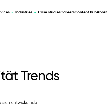
rvices
Industries
Case studies
Careers
Content hub
About
HR Tech
DEVELOPMENT
ARTIFICIAL 
lutions for patient care, data
AI-driven HR tech for automation, e
Web Development
AI Devel
elehealth.
experience, and business growth.
Mobile Development
Webflow Development
ität Trends
e sich entwickelnde