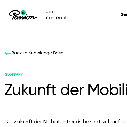
Se
Healthcare
Our services: build,
Our services: build,
DESIGN
Back to Knowledge Base
Secure, scalable so
transform, innovate
transform, innovate
Product Design
management, and t
your digital product
your digital product
GLOSSARY
Zukunft der Mobil
All services
Die Zukunft der Mobilitätstrends bezieht sich auf di