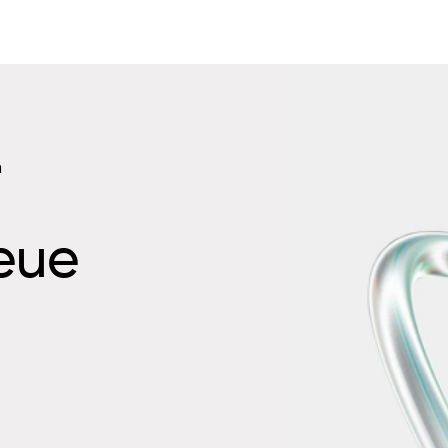
n
neue