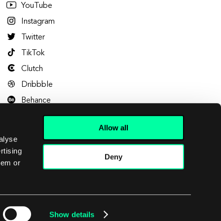
YouTube
Instagram
Twitter
TikTok
Clutch
Dribbble
Behance
Allow all
alyse
rtising
Deny
hem or
Let's talk
Show details