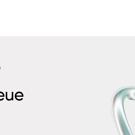
n
neue