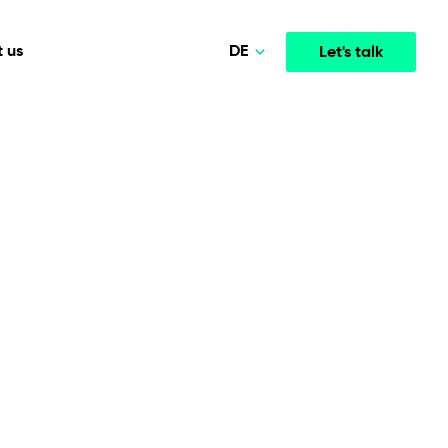
DE
 us
Let's talk
Polski
Norsk
Media & Entertainment
INTELLIGENCE
COOPERATION MODELS
English
mployee
High-performance streaming and media platforms
opment
Agile Project Management
that drive engagement.
Deutsch