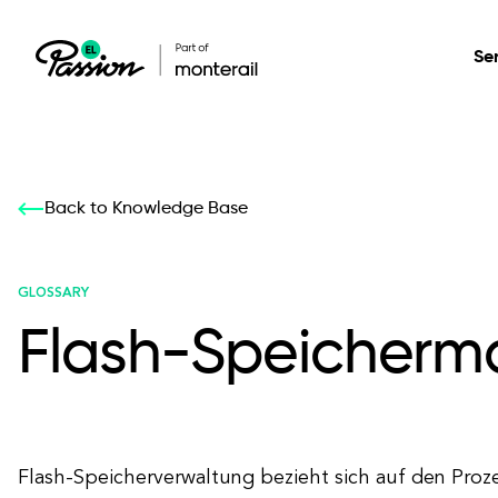
Se
Healthcare
Our services: build,
Our services: build,
DESIGN
Back to Knowledge Base
Secure, scalable so
transform, innovate
transform, innovate
Product Design
management, and t
your digital product
your digital product
GLOSSARY
Flash-Speicher
All services
Flash-Speicherverwaltung bezieht sich auf den Proze