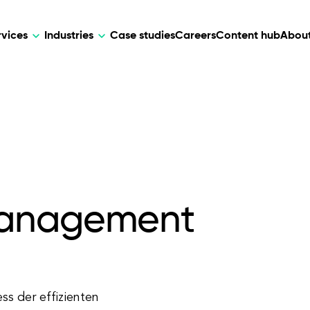
rvices
Industries
Case studies
Careers
Content hub
About
HR Tech
DEVELOPMENT
ARTIFICIAL 
lutions for patient care, data
AI-driven HR tech for automation, e
Web Development
AI Devel
elehealth.
experience, and business growth.
Mobile Development
Webflow Development
management
ss der effizienten