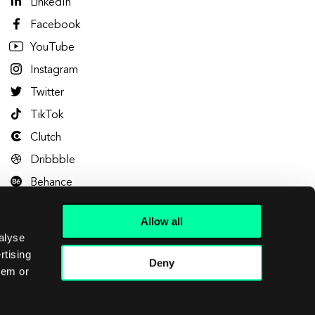
LinkedIn
Facebook
YouTube
Instagram
Twitter
TikTok
Clutch
Dribbble
Behance
Allow all
alyse
rtising
Deny
hem or