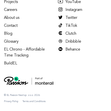
Projects
YouTube
Careers
Instagram
About us
Twitter
Contact
TikTok
Blog
Clutch
Glossary
Dribbble
EL Chrono - Affordable
Behance
Time Tracking
BuildEL
© EL Passion Next sp. z o.o. 2026
Privacy Policy
Terms and Conditions