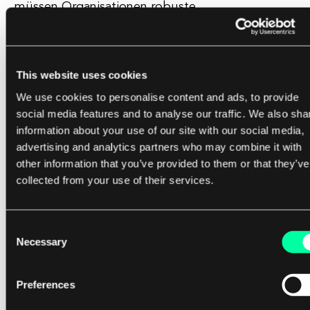
müssen Organisationen robuste
Sicherheitsmaßnahmen implementieren, um ihre
sensiblen Informationen zu schützen und die
Integrität ihrer Systeme sicherzustellen.
This website uses cookies
We use cookies to personalise content and ads, to provide
Dies kann Firewalls, Verschlüsselung, Intrusion-
social media features and to analyse our traffic. We also sha
Detection-Systeme und andere
information about your use of our site with our social media,
Sicherheitslösungen umfassen. Insgesamt spielt
advertising and analytics partners who may combine it with
die Enterprise-Infrastruktur eine entscheidende
other information that you’ve provided to them or that they’ve
collected from your use of their services.
Rolle für den Erfolg und die Effizienz einer
Organisation.
Consent
Durch die Bereitstellung der notwendigen
Necessary
Selection
Werkzeuge und Ressourcen, damit Mitarbeiter
effektiv arbeiten, nahtlos zusammenarbeiten und
Preferences
auf wichtige Informationen zugreifen können,