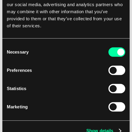
our social media, advertising and analytics partners who
Durch die Nutzung elastischer
may combine it with other information that you’ve
provided to them or that they’ve collected from your use
Computerressourcen können Organisationen
of their services.
plötzliche Verkehrsspitzen bewältigen, ohne
Ausfallzeiten oder Leistungsprobleme zu
erleben.
Consent
Necessary
Selection
Diese Flexibilität ermöglicht auch
Kosteneinsparungen, da Ressourcen während
Preferences
Zeiten geringer Nachfrage reduziert werden
können, wodurch unnötige Ausgaben verringert
Statistics
werden.
Marketing
Fazit
Zusammenfassend lässt sich sagen, dass
Show details