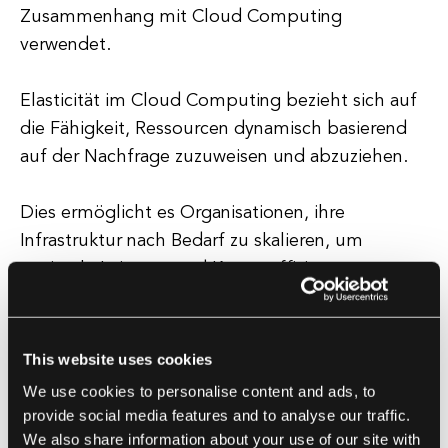
Zusammenhang mit Cloud Computing
verwendet.
Elasticität im Cloud Computing bezieht sich auf
die Fähigkeit, Ressourcen dynamisch basierend
auf der Nachfrage zuzuweisen und abzuziehen.
Dies ermöglicht es Organisationen, ihre
Infrastruktur nach Bedarf zu skalieren, um
optimale Leistung und Kosteneffizienz
sicherzustellen.
This website uses cookies
Vorteile der Elasticität
We use cookies to personalise content and ads, to
Die Vorteile der Elasticität in der
provide social media features and to analyse our traffic.
Softwareentwicklung sind zahlreich.
We also share information about your use of our site with