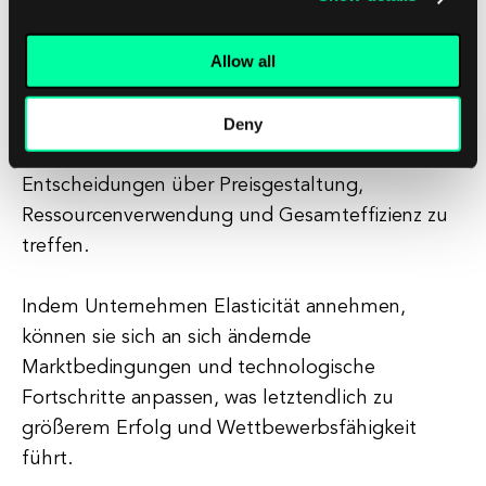
Elasticität eine entscheidende Rolle sowohl in der
Volkswirtschaftslehre als auch in der
Allow all
Softwareentwicklung spielt.
Deny
Das Verständnis und die Nutzung von Elasticität
können Organisationen helfen, informierte
Entscheidungen über Preisgestaltung,
Ressourcenverwendung und Gesamteffizienz zu
treffen.
Indem Unternehmen Elasticität annehmen,
können sie sich an sich ändernde
Marktbedingungen und technologische
Fortschritte anpassen, was letztendlich zu
größerem Erfolg und Wettbewerbsfähigkeit
führt.