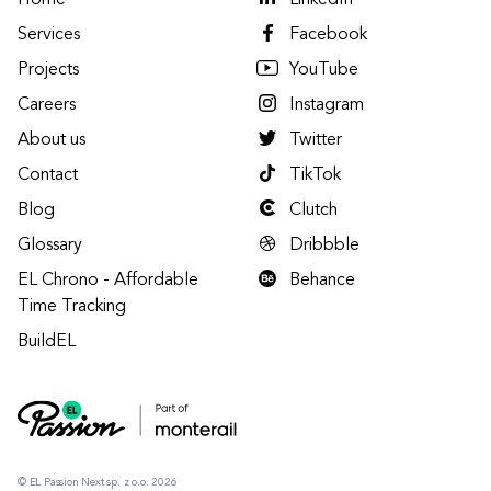
Home
LinkedIn
Services
Facebook
Projects
YouTube
Careers
Instagram
About us
Twitter
Contact
TikTok
Blog
Clutch
Glossary
Dribbble
EL Chrono - Affordable
Behance
Time Tracking
BuildEL
© EL Passion Next sp. z o.o. 2026