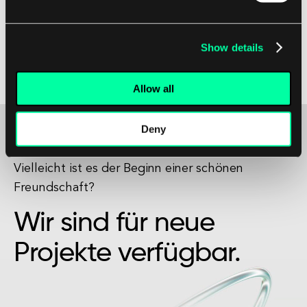
weiterentwickelt, wird die digitale Versicherung
eine zunehmend wichtige Rolle bei der
Gestaltung der Zukunft der Versicherung spielen,
Show details
Innovationen vorantreiben und sowohl
Versicherern als auch Kunden Mehrwert bieten.
Allow all
Deny
Vielleicht ist es der Beginn einer schönen
Freundschaft?
Wir sind für neue
Projekte verfügbar.