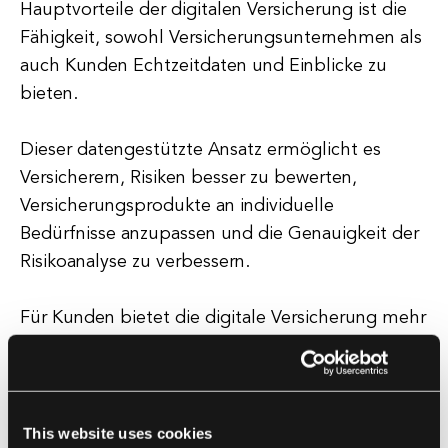
Hauptvorteile der digitalen Versicherung ist die
Fähigkeit, sowohl Versicherungsunternehmen als
auch Kunden Echtzeitdaten und Einblicke zu
bieten.
Dieser datengestützte Ansatz ermöglicht es
Versicherern, Risiken besser zu bewerten,
Versicherungsprodukte an individuelle
Bedürfnisse anzupassen und die Genauigkeit der
Risikoanalyse zu verbessern.
Für Kunden bietet die digitale Versicherung mehr
Transparenz, schnellere Schadensbearbeitung
und personalisierte Empfehlungen basierend auf
ihrem Verhalten und ihren Vorlieben. Neben der
Verbesserung des Kundenerlebnisses hilft die
This website uses cookies