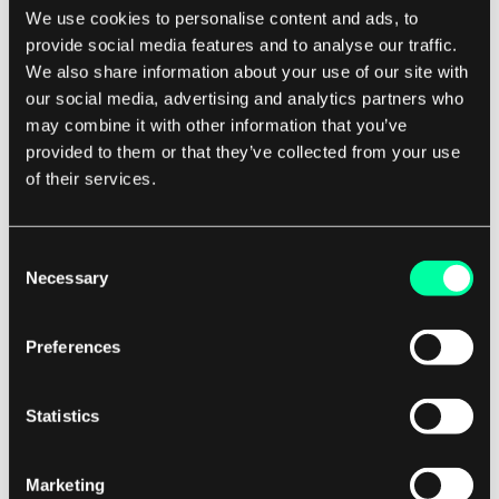
digitale Versicherung auch
We use cookies to personalise content and ads, to
Versicherungsunternehmen, ihre Abläufe zu
provide social media features and to analyse our traffic.
We also share information about your use of our site with
optimieren und Kosten zu senken.
our social media, advertising and analytics partners who
may combine it with other information that you’ve
Durch die Automatisierung routinemäßiger
provided to them or that they’ve collected from your use
Aufgaben, die Digitalisierung von Papierkram
of their services.
und die Nutzung von Datenanalysen können
Versicherer Prozesse rationalisieren, manuelle
Consent
Fehler reduzieren und die betriebliche Effizienz
Necessary
Selection
steigern. Insgesamt stellt die digitale
Versicherung einen signifikanten Wandel in der
Preferences
Versicherungsbranche hin zu einem
kundenorientierteren, datengestützten und
Statistics
technologiegestützten Ansatz dar.
Da sich die Technologie weiterhin
Marketing