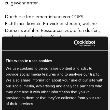
zu gewährleisten.
Durch die Implementierung von CORS-
Richtlinien können Entwickler steuern, welche
Domains auf ihre Ressourcen zugreifen dürfen,
und unbefugten Zugriff auf sensible Daten
verhindern. Darüber hinaus ermöglicht CORS
Entwicklern, interaktive und dynamische
Webanwendungen zu erstellen, indem es Cross-
This website uses cookies
Origin-Anfragen für Ressourcen wie APIs,
We use cookies to personalise content and ads, to
Schriftarten und Bilder ermöglicht.
provide social media features and to analyse our traffic.
We also share information about your use of our site with
Diese Funktionalität ist entscheidend für die
our social media, advertising and analytics partners who
may combine it with other information that you’ve
Schaffung nahtloser Benutzererlebnisse und die
provided to them or that they’ve collected from your use
Integration von Drittanbieter-Diensten in
of their services.
Webanwendungen.