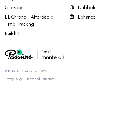
Glossary
Dribbble
EL Chrono - Affordable
Behance
Time Tracking
BuildEL
© EL Passion Next sp. z o.o. 2026
Privacy Policy
Terms and Conditions