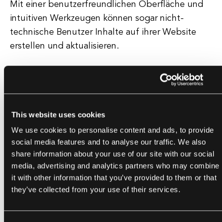
Mit einer benutzerfreundlichen Oberfläche und
intuitiven Werkzeugen können sogar nicht-
technische Benutzer Inhalte auf ihrer Website
erstellen und aktualisieren.
Dies reduziert die Abhängigkeit von
Webentwicklern und ermöglicht schnellere
Updates und Änderungen an der Seite. CMS-
This website uses cookies
Plattformen bieten auch Skalierbarkeit und
Flexibilität, sodass Websites wachsen und sich an
We use cookies to personalise content and ads, to provide
social media features and to analyse our traffic. We also
sich ändernde Geschäftsbedürfnisse anpassen
share information about your use of our site with our social
können.
media, advertising and analytics partners who may combine
it with other information that you’ve provided to them or that
Benutzer können problemlos neue Seiten,
they’ve collected from your use of their services.
Funktionen und Funktionalitäten zu ihrer Website
hinzufügen, ohne umfangreiche