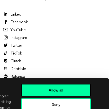
LinkedIn
Facebook
YouTube
Instagram
Twitter
TikTok
Clutch
Dribbble
Behance
Allow all
alyse
rtising
Deny
hem or