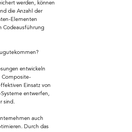
chert werden, können
nd die Anzahl der
Daten-Elementen
ren Codeausführung
 zugutekommen?
ösungen entwickeln
n Composite-
ffektiven Einsatz von
-Systeme entwerfen,
r sind.
Unternehmen auch
timieren. Durch das