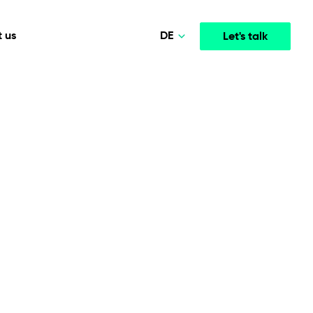
DE
 us
Let's talk
Polski
Norsk
Media & Entertainment
INTELLIGENCE
COOPERATION MODELS
English
mployee
High-performance streaming and media platforms
opment
Agile Project Management
that drive engagement.
Deutsch