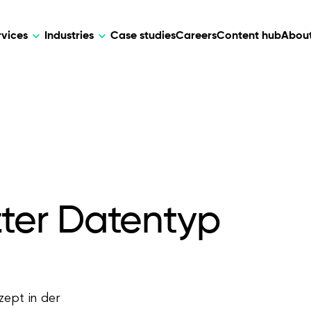
rvices
Industries
Case studies
Careers
Content hub
About
HR Tech
DEVELOPMENT
ARTIFICIAL 
lutions for patient care, data
AI-driven HR tech for automation, e
Web Development
AI Devel
elehealth.
experience, and business growth.
Mobile Development
Webflow Development
ter Datentyp
ept in der